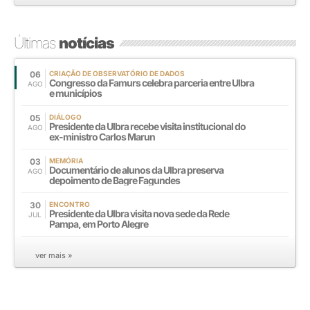
Últimas
notícias
06
CRIAÇÃO DE OBSERVATÓRIO DE DADOS
Congresso da Famurs celebra parceria entre Ulbra
AGO
e municípios
05
DIÁLOGO
Presidente da Ulbra recebe visita institucional do
AGO
ex-ministro Carlos Marun
03
MEMÓRIA
Documentário de alunos da Ulbra preserva
AGO
depoimento de Bagre Fagundes
30
ENCONTRO
Presidente da Ulbra visita nova sede da Rede
JUL
Pampa, em Porto Alegre
ver mais »