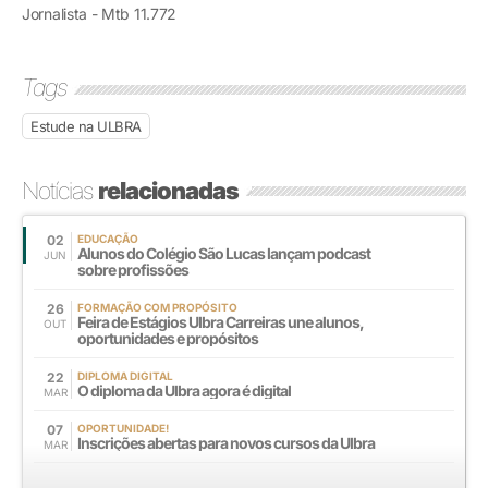
Jornalista - Mtb 11.772
Tags
Estude na ULBRA
Notícias
relacionadas
02
EDUCAÇÃO
Alunos do Colégio São Lucas lançam podcast
JUN
sobre profissões
26
FORMAÇÃO COM PROPÓSITO
Feira de Estágios Ulbra Carreiras une alunos,
OUT
oportunidades e propósitos
22
DIPLOMA DIGITAL
O diploma da Ulbra agora é digital
MAR
07
OPORTUNIDADE!
Inscrições abertas para novos cursos da Ulbra
MAR