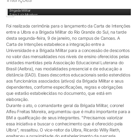
Autoridades e dirigentes no lançamento da Carta de Intenções entre a Ulbra e a
Brigada Militar
Foto: Luiz Munhoz
Foi realizada cerimônia para o lançamento da Carta de Intenções
entre a Ulbra e a Brigada Militar do Rio Grande do Sul, na tarde
desta segunda-feira, 9 de janeiro, no campus de Canoas. A
Carta de Intenções estabelece a integração entre a
Universidade e a Brigada Militar para a concessão de descontos
no valor das mensalidades nos níveis de ensino oferecidos pelas
unidades mantidas pela Associação Educacional Luterana do
Brasil (Aelbra), nas modalidades presencial e de educação a
distância (EAD). Esses descontos educacionais serão estendidos
aos funcionários associados (ativos) da Brigada Militar e seus
dependentes, conforme especificações, regras e obrigações
que estarão estabelecidas no documento, que está em
elaboração.
Durante o ato, o comandante geral da Brigada Militar, coronel
Alfeu Freitas Moreira, argumentou que é muito importante para a
BM a qualificação de seus integrantes. "Precisamos valorizar
essa iniciativa e buscar o conhecimento que é oferecido pela
Ulbra", ressaltou. O vice-reitor da Ulbra, Ricardo Willy Rieth,
enalteceu a proximidade do estabelecimento da parceria,