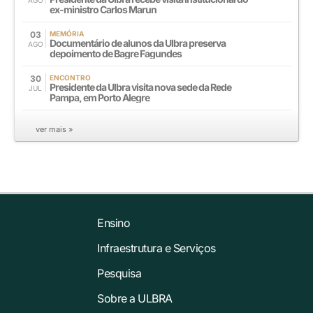
AGO
ex-ministro Carlos Marun
03
MEMÓRIA
Documentário de alunos da Ulbra preserva
AGO
depoimento de Bagre Fagundes
30
ENCONTRO
Presidente da Ulbra visita nova sede da Rede
JUL
Pampa, em Porto Alegre
ver mais »
Ensino
Infraestrutura e Serviços
Pesquisa
Sobre a ULBRA