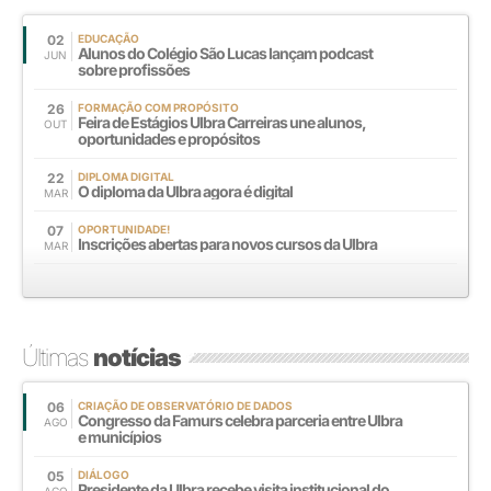
02
EDUCAÇÃO
Alunos do Colégio São Lucas lançam podcast
JUN
sobre profissões
26
FORMAÇÃO COM PROPÓSITO
Feira de Estágios Ulbra Carreiras une alunos,
OUT
oportunidades e propósitos
22
DIPLOMA DIGITAL
O diploma da Ulbra agora é digital
MAR
07
OPORTUNIDADE!
Inscrições abertas para novos cursos da Ulbra
MAR
Últimas
notícias
06
CRIAÇÃO DE OBSERVATÓRIO DE DADOS
Congresso da Famurs celebra parceria entre Ulbra
AGO
e municípios
05
DIÁLOGO
Presidente da Ulbra recebe visita institucional do