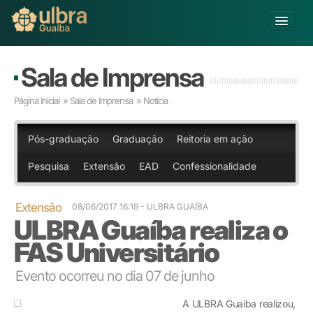
Alterar Unidade
Sala de Imprensa
Buscar
Página Inicial
»
Sala de Imprensa
» Notícia
Já sou Aluno
Matricule-se
Pós-graduação
Graduação
Reitoria em ação
Pesquisa
Extensão
EAD
Confessionalidade
Educação Básica
Graduação
Pós-graduação
Extensão
08/06/2017 16:19
- ULBRA GUAÍBA
ULBRA Guaíba realiza o
Educação a Distância
Pesquisa
FAS Universitário
Extensão
Infraestrutura e Serviços
Evento ocorreu no dia 07 de junho
Inovação
A ULBRA Guaíba realizou,
Sobre a ULBRA