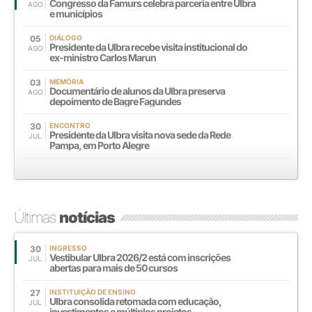
Congresso da Famurs celebra parceria entre Ulbra
AGO
e municípios
05
DIÁLOGO
Presidente da Ulbra recebe visita institucional do
AGO
ex-ministro Carlos Marun
03
MEMÓRIA
Documentário de alunos da Ulbra preserva
AGO
depoimento de Bagre Fagundes
30
ENCONTRO
Presidente da Ulbra visita nova sede da Rede
JUL
Pampa, em Porto Alegre
Últimas
notícias
30
INGRESSO
Vestibular Ulbra 2026/2 está com inscrições
JUL
abertas para mais de 50 cursos
27
INSTITUIÇÃO DE ENSINO
Ulbra consolida retomada com educação,
JUL
investimentos e múltiplos projetos