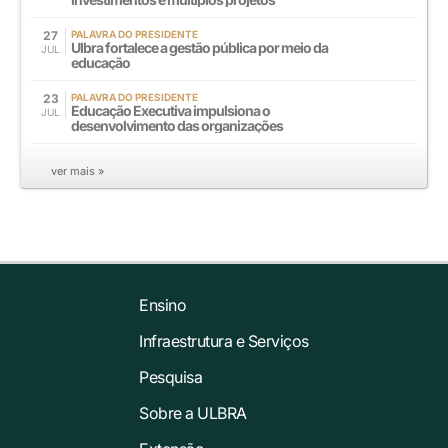
27
PALAVRA DO PRESIDENTE
Ulbra fortalece a gestão pública por meio da
JUL
educação
23
PALAVRA DO PRESIDENTE
Educação Executiva impulsiona o
JUL
desenvolvimento das organizações
ver mais »
Ensino
Infraestrutura e Serviços
Pesquisa
Sobre a ULBRA