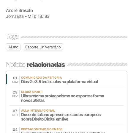
André Bresolin
Jornalista - MTb 18.183
Tags
Aluno
Esporte Universitário
Notícias
relacionadas
01
COMUNICADO DA REITORIA
Dias 2 e 3.5 terão aulas na plataforma virtual
MAI
29
ULBRA SPORT
Ulbra retoma protagonismo no esporte e forma
FEV
novos atletas
07
AULA INTERNACIONAL
Docente italiano apresenta estudos europeus
OUT
sobre Direito Digital em live
04
PROTAGONISMO NO ENADE