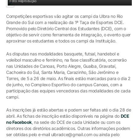
Foto: Reprodução
Competições esportivas vão agitar os campi da Ulbra no Rio
Grande do Sul com a realização da 1ª Taça de Esportes DCE.
Promovido pelo Diretório Central dos Estudantes (DCE), com o
objetivo de servir como ferramenta de integração, o evento quer
aproximar os estudantes e todos os campi da Instituição.
As disputas nas modalidades basquete, futsal, handebol e
voleibol masculino e feminino, na fase classificatória, ocorrerão
nas Unidades de Canoas, Porto Alegre, Guaíba, Gravataí,
Cachoeira do Sul, Santa Maria, Carazinho, São Jerônimo e
Torres, de 5 a 26 de maio. As finais estão marcadas para o dia 2
de junho, no Complexo Esportivo do campus Canoas, com a
participação das equipes vencedoras das modalidades de cada
campi.
As inscrições já estão abertas e podem ser feitas até o dia 28 de
abril. As fichas de inscrição estão disponíveis na página do
DCE
no Facebook
, na sede do DCE de cada Unidade ou com os
diretores dos diretórios acadêmicos. Outras informações podem
ser obtidas pelo e-mail ulbradce@gmail.com ou ainda pelo