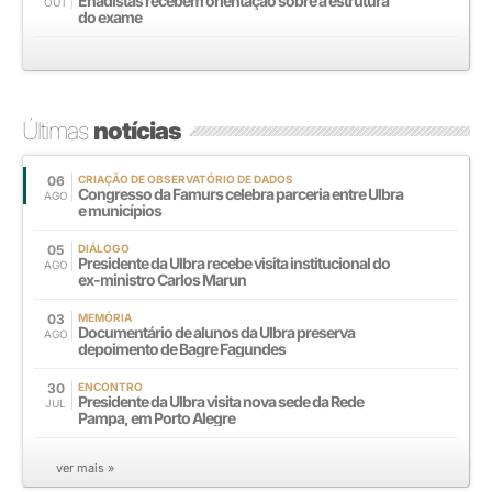
Enadistas recebem orientação sobre a estrutura
OUT
do exame
Últimas
notícias
06
CRIAÇÃO DE OBSERVATÓRIO DE DADOS
Congresso da Famurs celebra parceria entre Ulbra
AGO
e municípios
05
DIÁLOGO
Presidente da Ulbra recebe visita institucional do
AGO
ex-ministro Carlos Marun
03
MEMÓRIA
Documentário de alunos da Ulbra preserva
AGO
depoimento de Bagre Fagundes
30
ENCONTRO
Presidente da Ulbra visita nova sede da Rede
JUL
Pampa, em Porto Alegre
ver mais »