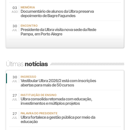
03
MEMÓRIA
Documentário de alunos da Ulbra preserva
AGO
depoimento de Bagre Fagundes
30
ENCONTRO
Presidente da Ulbra visita nova sede da Rede
JUL
Pampa, em Porto Alegre
Últimas
notícias
30
INGRESSO
Vestibular Ulbra 2026/2 está com inscrições
JUL
abertas para mais de 50 cursos
27
INSTITUIÇÃO DE ENSINO
Ulbra consolida retomada com educação,
JUL
investimentos e múltiplos projetos
27
PALAVRA DO PRESIDENTE
Ulbra fortalece a gestão pública por meio da
JUL
educação