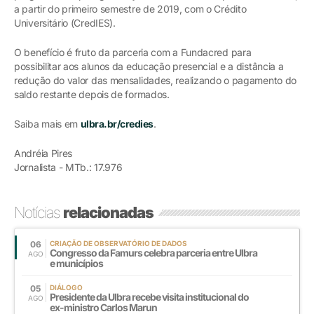
a partir do primeiro semestre de 2019, com o Crédito
Universitário (CredIES).
O benefício é fruto da parceria com a Fundacred para
possibilitar aos alunos da educação presencial e a distância a
redução do valor das mensalidades, realizando o pagamento do
saldo restante depois de formados.
Saiba mais em
ulbra.br/credies
.
Andréia Pires
Jornalista - MTb.: 17.976
Notícias
relacionadas
06
CRIAÇÃO DE OBSERVATÓRIO DE DADOS
Congresso da Famurs celebra parceria entre Ulbra
AGO
e municípios
05
DIÁLOGO
Presidente da Ulbra recebe visita institucional do
AGO
ex-ministro Carlos Marun