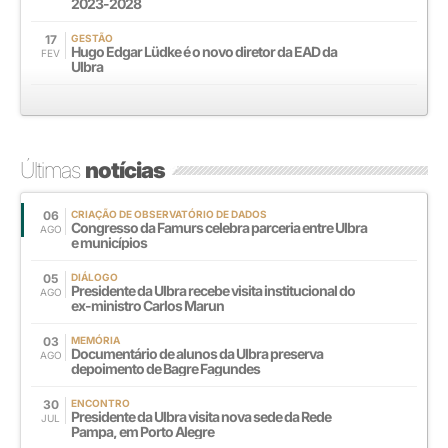
2023-2028
17
GESTÃO
Hugo Edgar Lüdke é o novo diretor da EAD da
FEV
Ulbra
Últimas
notícias
06
CRIAÇÃO DE OBSERVATÓRIO DE DADOS
Congresso da Famurs celebra parceria entre Ulbra
AGO
e municípios
05
DIÁLOGO
Presidente da Ulbra recebe visita institucional do
AGO
ex-ministro Carlos Marun
03
MEMÓRIA
Documentário de alunos da Ulbra preserva
AGO
depoimento de Bagre Fagundes
30
ENCONTRO
Presidente da Ulbra visita nova sede da Rede
JUL
Pampa, em Porto Alegre