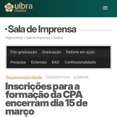
Alterar Unidade
Sala de Imprensa
Buscar
Página Inicial
»
Sala de Imprensa
» Notícia
Já sou Aluno
Matricule-se
Pós-graduação
Graduação
Reitoria em ação
Pesquisa
Extensão
EAD
Confessionalidade
Educação Básica
Graduação
Pós-graduação
Representatividade
13/03/2019 12:41 - ULBRA RS
Inscrições para a
Educação a Distância
Pesquisa
formação da CPA
Extensão
encerram dia 15 de
Infraestrutura e Serviços
março
Inovação
Sobre a ULBRA