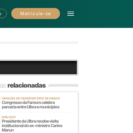
Matricule-se
o
ias
relacionadas
CRIAÇÃO DE OBSERVATÓRIO DE DADOS
Congresso da Famurs celebra
parceria entre Ulbra e municípios
DIÁLOGO
Presidente da Ulbra recebe visita
institucional do ex-ministro Carlos
Marun