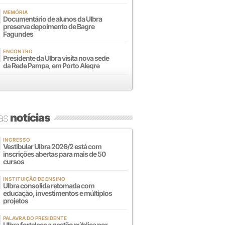
MEMÓRIA
Documentário de alunos da Ulbra
preserva depoimento de Bagre
Fagundes
ENCONTRO
Presidente da Ulbra visita nova sede
da Rede Pampa, em Porto Alegre
mas
notícias
INGRESSO
Vestibular Ulbra 2026/2 está com
inscrições abertas para mais de 50
cursos
INSTITUIÇÃO DE ENSINO
Ulbra consolida retomada com
educação, investimentos e múltiplos
projetos
PALAVRA DO PRESIDENTE
Ulbra fortalece a gestão pública por