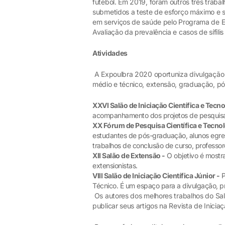
futebol. Em 2019, foram outros três trabal
submetidos a teste de esforço máximo e 
em serviços de saúde pelo Programa de E
Avaliação da prevalência e casos de sífilis
Atividades
A Expoulbra 2020 oportuniza divulgação 
médio e técnico, extensão, graduação, p
XXVI Salão de Iniciação Científica e Tecn
acompanhamento dos projetos de pesquis
XX Fórum de Pesquisa Científica e Tecnol
estudantes de pós-graduação, alunos egr
trabalhos de conclusão de curso, professo
XII Salão de Extensão -
O objetivo é mostr
extensionistas.
VIII Salão de Iniciação Científica Júnior -
P
Técnico. É um espaço para a divulgação,
Os autores dos melhores trabalhos do Salã
publicar seus artigos na Revista de Iniciaç