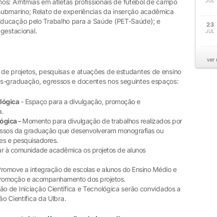
hos: Arritmias em atletas profissionais de futebol de campo
JUL
submarino; Relato de experiências da inserção acadêmica
ducação pelo Trabalho para a Saúde (PET-Saúde); e
23
 gestacional.
JUL
ver
de projetos, pesquisas e atuações de estudantes de ensino
ós-graduação, egressos e docentes nos seguintes espaços:
ológica
- Espaço para a divulgação, promoção e
a.
ógica -
Momento para divulgação de trabalhos realizados por
essos da graduação que desenvolveram monografias ou
res e pesquisadores.
ar à comunidade acadêmica os projetos de alunos
romove a integração de escolas e alunos do Ensino Médio e
 promoção e acompanhamento dos projetos.
o de Iniciação Científica e Tecnológica serão convidados a
ão Científica da Ulbra.