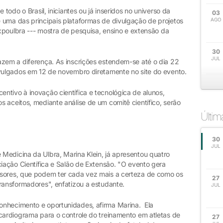
 todo o Brasil, iniciantes ou já inseridos no universo da
03
 uma das principais plataformas de divulgação de projetos
AGO
Expoulbra --- mostra de pesquisa, ensino e extensão da
30
JUL
azem a diferença. As inscrições estendem-se até o dia 22
ivulgados em 12 de novembro diretamente no site do evento.
ntivo à inovação científica e tecnológica de alunos,
 aceitos, mediante análise de um comitê científico, serão
Últi
30
JUL
edicina da Ulbra, Marina Klein, já apresentou quatro
ciação Científica e Salão de Extensão. "O evento gera
ssores, que podem ter cada vez mais a certeza de como os
27
ransformadores", enfatizou a estudante.
JUL
onhecimento e oportunidades, afirma Marina. Ela
ocardiograma para o controle do treinamento em atletas de
27