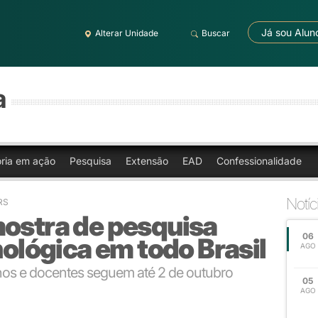
Já sou Alun
Alterar Unidade
Buscar
a
oria em ação
Pesquisa
Extensão
EAD
Confessionalidade
Notíc
RS
mostra de pesquisa
06
nológica em todo Brasil
AGO
unos e docentes seguem até 2 de outubro
05
AGO