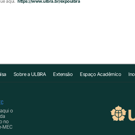
ique aqui.
https://www.ulbra.br/expoulbra
isa
Sobre a ULBRA
Extensão
Espaço Acadêmico
In