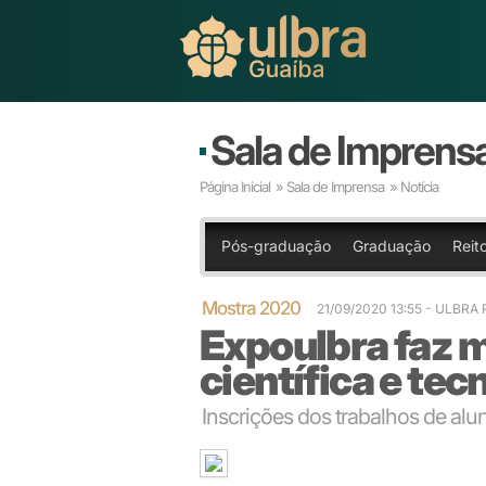
Sala de Imprens
Página Inicial
»
Sala de Imprensa
» Notícia
Pós-graduação
Graduação
Reit
Mostra 2020
21/09/2020 13:55 - ULBRA 
Expoulbra faz 
científica e tec
Inscrições dos trabalhos de al