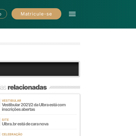
Matricule-se
o
ias
relacionadas
VESTIBULAR
Vestibular 2021/2 da Ulbra está com
inscrições abertas
SITE
Ulbra.br está de cara nova
CELEBRAÇÃO