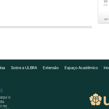
30
JUL
ver
isa
Sobre a ULBRA
Extensão
Espaço Acadêmico
In