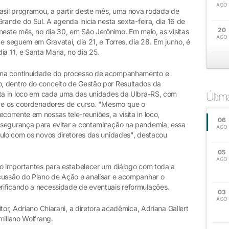
AGO
rasil programou, a partir deste mês, uma nova rodada de
rande do Sul. A agenda inicia nesta sexta-feira, dia 16 de
20
neste mês, no dia 30, em São Jerônimo. Em maio, as visitas
AGO
 e seguem em Gravataí, dia 21, e Torres, dia 28. Em junho, é
ia 11, e Santa Maria, no dia 25.
 na continuidade do processo de acompanhamento e
, dentro do conceito de Gestão por Resultados da
ita in loco em cada uma das unidades da Ulbra-RS, com
Últi
va e os coordenadores de curso. "Mesmo que o
rrente em nossas tele-reuniões, a visita in loco,
06
ssegurança para evitar a contaminação na pandemia, essa
AGO
culo com os novos diretores das unidades", destacou
05
AGO
ão importantes para estabelecer um diálogo com toda a
cussão do Plano de Ação e analisar e acompanhar o
rificando a necessidade de eventuais reformulações.
03
AGO
tor, Adriano Chiarani, a diretora acadêmica, Adriana Gallert
miliano Wolfrang.