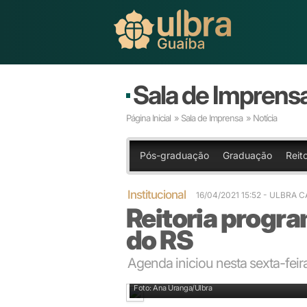
Sala de Imprens
Página Inicial
»
Sala de Imprensa
» Notícia
Pós-graduação
Graduação
Reit
Institucional
16/04/2021 15:52
- ULBRA 
Reitoria progra
do RS
Agenda iniciou nesta sexta-feira
Visita iniciou em Guaíba ao diretor Valdemar Sjlende
Foto: Ana Uranga/Ulbra