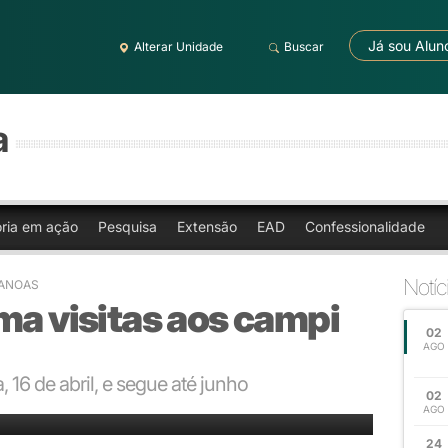
Já sou Alun
Alterar Unidade
Buscar
a
oria em ação
Pesquisa
Extensão
EAD
Confessionalidade
Notíc
CANOAS
ma visitas aos campi
02
AGO
, 16 de abril, e segue até junho
02
r
AGO
24