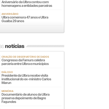
Aniversário da Ulbra contou com
homenagens a entidades parceiras
ANIVERSÁRIO
Ulbra comemora 47 anos e Ulbra
Guaíba 29 anos
mas
notícias
CRIAÇÃO DE OBSERVATÓRIO DE DADOS
Congresso da Famurs celebra
parceria entre Ulbra e municípios
DIÁLOGO
Presidente da Ulbra recebe visita
institucional do ex-ministro Carlos
Marun
MEMÓRIA
Documentário de alunos da Ulbra
preserva depoimento de Bagre
Fagundes