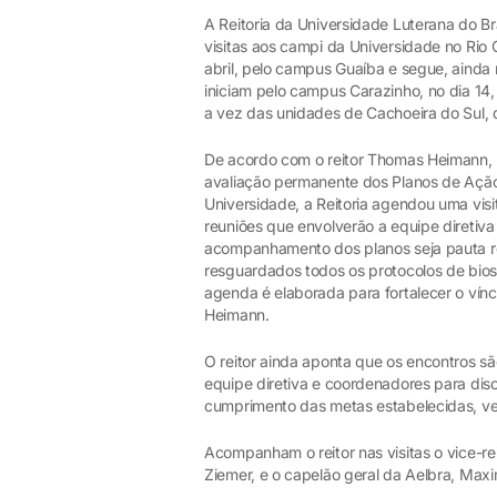
A Reitoria da Universidade Luterana do B
visitas aos campi da Universidade no Rio G
abril, pelo campus Guaíba e segue, ainda 
iniciam pelo campus Carazinho, no dia 14,
a vez das unidades de Cachoeira do Sul, d
De acordo com o reitor Thomas Heimann,
avaliação permanente dos Planos de Ação
Universidade, a Reitoria agendou uma vis
reuniões que envolverão a equipe direti
acompanhamento dos planos seja pauta reco
resguardados todos os protocolos de bio
agenda é elaborada para fortalecer o vín
Heimann.
O reitor ainda aponta que os encontros s
equipe diretiva e coordenadores para dis
cumprimento das metas estabelecidas, ve
Acompanham o reitor nas visitas o vice-rei
Ziemer, e o capelão geral da Aelbra, Maxi