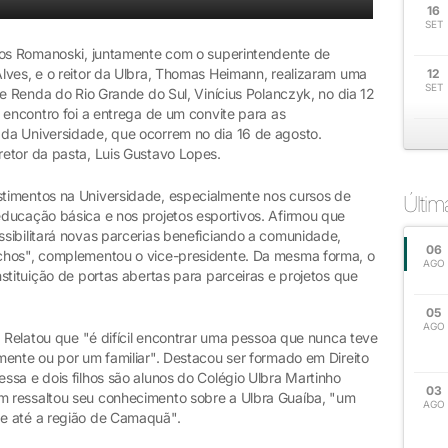
16
SET
rlos Romanoski, juntamente com o superintendente de
lves, e o reitor da Ulbra, Thomas Heimann, realizaram uma
12
SET
 e Renda do Rio Grande do Sul, Vinícius Polanczyk, no dia 12
 encontro foi a entrega de um convite para as
da Universidade, que ocorrem no dia 16 de agosto.
etor da pasta, Luis Gustavo Lopes.
timentos na Universidade, especialmente nos cursos de
Últi
ducação básica e nos projetos esportivos. Afirmou que
sibilitará novas parcerias beneficiando a comunidade,
06
chos", complementou o vice-presidente. Da mesma forma, o
AGO
stituição de portas abertas para parceiras e projetos que
05
AGO
. Relatou que "é difícil encontrar uma pessoa que nunca teve
mente ou por um familiar". Destacou ser formado em Direito
sa e dois filhos são alunos do Colégio Ulbra Martinho
03
 ressaltou seu conhecimento sobre a Ulbra Guaíba, "um
AGO
de até a região de Camaquã".