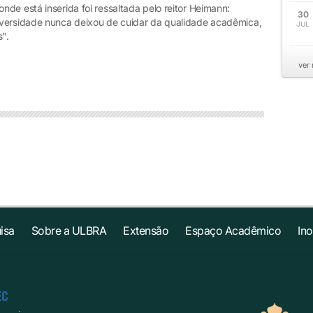
de está inserida foi ressaltada pelo reitor Heimann:
30
iversidade nunca deixou de cuidar da qualidade acadêmica,
JUL
os".
ver
isa
Sobre a ULBRA
Extensão
Espaço Acadêmico
In