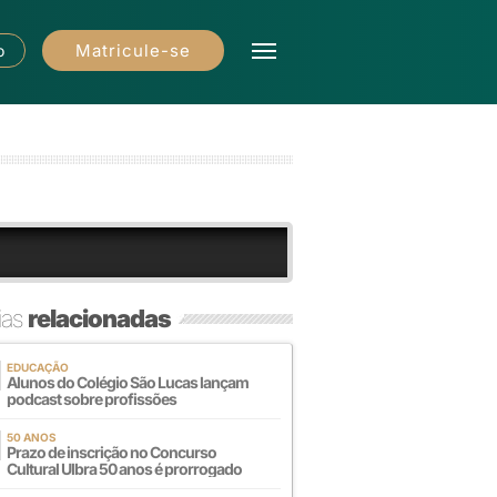
Matricule-se
o
ias
relacionadas
EDUCAÇÃO
Alunos do Colégio São Lucas lançam
podcast sobre profissões
50 ANOS
Prazo de inscrição no Concurso
Cultural Ulbra 50 anos é prorrogado