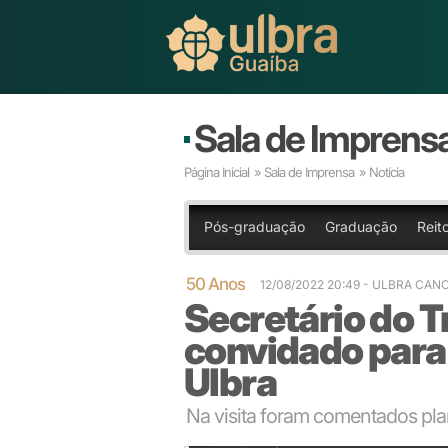
Sala de Imprens
Página Inicial
»
Sala de Imprensa
» Notícia
Pós-graduação
Graduação
Reit
50 Anos
12/08/2022 20:49
- ULBRA CAN
Secretário do T
convidado par
Ulbra
Na visita foram comentados pla
A visita à Secretaria do Trabalho aproximou Ulbra e 