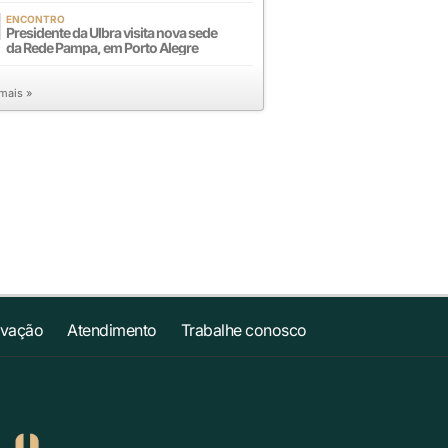
ENCONTRO
Presidente da Ulbra visita nova sede
da Rede Pampa, em Porto Alegre
 mais »
ovação
Atendimento
Trabalhe conosco