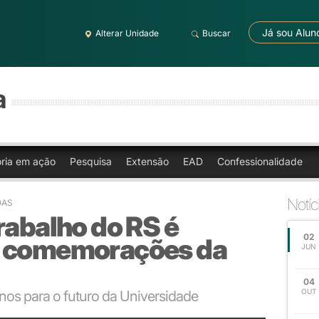
Já sou Alun
Alterar Unidade
Buscar
a
oria em ação
Pesquisa
Extensão
EAD
Confessionalidade
Notíc
OAS
rabalho do RS é
02
a comemorações da
JUN
04
OUT
nos para o futuro da Universidade
mantenedora para futuras parcerias