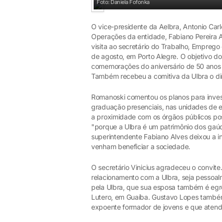
Foto: Daniela Fofonka
O vice-presidente da Aelbra, Antonio Ca
Operações da entidade, Fabiano Pereira A
visita ao secretário do Trabalho, Emprego
de agosto, em Porto Alegre. O objetivo do
comemorações do aniversário de 50 anos 
Também recebeu a comitiva da Ulbra o dir
Romanoski comentou os planos para inves
graduação presenciais, nas unidades de e
a proximidade com os órgãos públicos pos
"porque a Ulbra é um patrimônio dos gaú
superintendente Fabiano Alves deixou a in
venham beneficiar a sociedade.
O secretário Vinicius agradeceu o convite
relacionamento com a Ulbra, seja pessoal
pela Ulbra, que sua esposa também é egres
Lutero, em Guaíba. Gustavo Lopes também
expoente formador de jovens e que aten