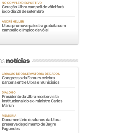
NO COMPLEXO ESPORTIVO
Geração Ulbra campeã de vôlei fará
jogo dia 29 de setembro
ANDRÉ HELLER
Ulbra promove palestra gratuita com
campeão olímpico de vôlei
mas
notícias
CRIAÇÃO DE OBSERVATÓRIO DE DADOS
Congresso da Famurs celebra
parceria entre Ulbra e municípios
DIÁLOGO
Presidente da Ulbra recebe visita
institucional do ex-ministro Carlos
Marun
MEMÓRIA
Documentário de alunos da Ulbra
preserva depoimento de Bagre
Fagundes