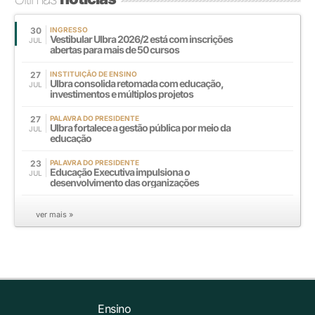
30
INGRESSO
Vestibular Ulbra 2026/2 está com inscrições
JUL
abertas para mais de 50 cursos
27
INSTITUIÇÃO DE ENSINO
Ulbra consolida retomada com educação,
JUL
investimentos e múltiplos projetos
27
PALAVRA DO PRESIDENTE
Ulbra fortalece a gestão pública por meio da
JUL
educação
23
PALAVRA DO PRESIDENTE
Educação Executiva impulsiona o
JUL
desenvolvimento das organizações
ver mais »
Ensino