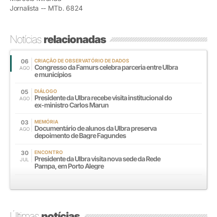
Jornalista -- MTb. 6824
Notícias
relacionadas
06
CRIAÇÃO DE OBSERVATÓRIO DE DADOS
Congresso da Famurs celebra parceria entre Ulbra
AGO
e municípios
05
DIÁLOGO
Presidente da Ulbra recebe visita institucional do
AGO
ex-ministro Carlos Marun
03
MEMÓRIA
Documentário de alunos da Ulbra preserva
AGO
depoimento de Bagre Fagundes
30
ENCONTRO
Presidente da Ulbra visita nova sede da Rede
JUL
Pampa, em Porto Alegre
Últimas
notícias