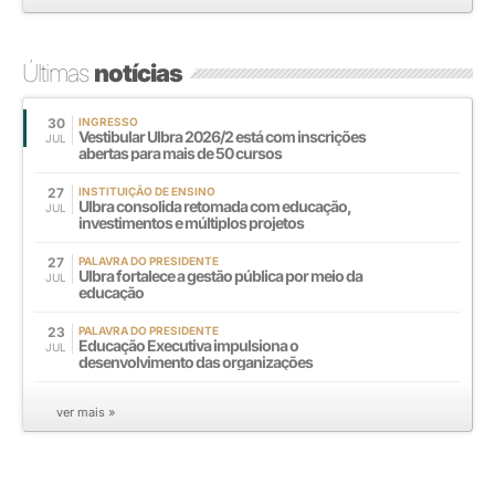
Últimas
notícias
30
INGRESSO
Vestibular Ulbra 2026/2 está com inscrições
JUL
abertas para mais de 50 cursos
27
INSTITUIÇÃO DE ENSINO
Ulbra consolida retomada com educação,
JUL
investimentos e múltiplos projetos
27
PALAVRA DO PRESIDENTE
Ulbra fortalece a gestão pública por meio da
JUL
educação
23
PALAVRA DO PRESIDENTE
Educação Executiva impulsiona o
JUL
desenvolvimento das organizações
ver mais »