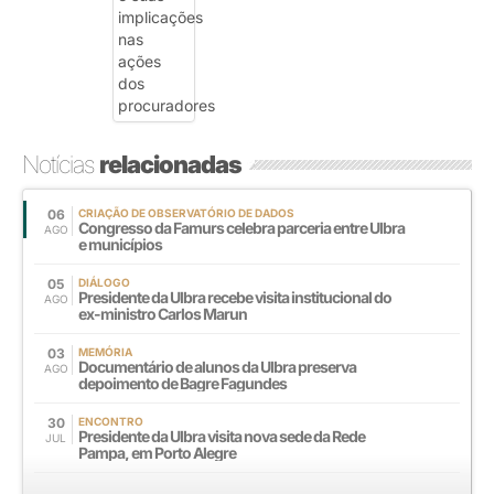
Notícias
relacionadas
06
CRIAÇÃO DE OBSERVATÓRIO DE DADOS
Congresso da Famurs celebra parceria entre Ulbra
AGO
e municípios
05
DIÁLOGO
Presidente da Ulbra recebe visita institucional do
AGO
ex-ministro Carlos Marun
03
MEMÓRIA
Documentário de alunos da Ulbra preserva
AGO
depoimento de Bagre Fagundes
30
ENCONTRO
Presidente da Ulbra visita nova sede da Rede
JUL
Pampa, em Porto Alegre