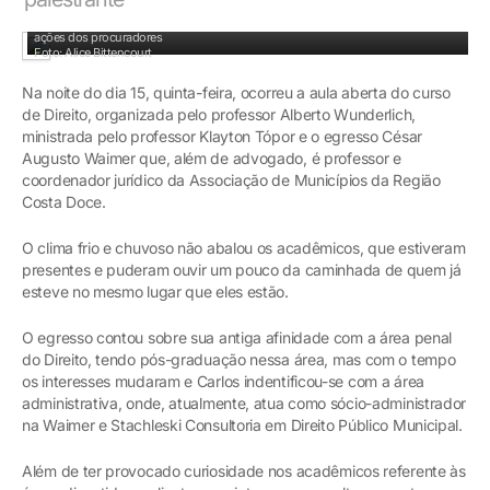
Palestra: Sistema Único de Saúde na Esfera Municipal e suas implicações nas
ações dos procuradores
Foto: Alice Bittencourt
Na noite do dia 15, quinta-feira, ocorreu a aula aberta do curso
de Direito, organizada pelo professor Alberto Wunderlich,
ministrada pelo professor Klayton Tópor e o egresso César
Augusto Waimer que, além de advogado, é professor e
coordenador jurídico da Associação de Municípios da Região
Costa Doce.
O clima frio e chuvoso não abalou os acadêmicos, que estiveram
presentes e puderam ouvir um pouco da caminhada de quem já
esteve no mesmo lugar que eles estão.
O egresso contou sobre sua antiga afinidade com a área penal
do Direito, tendo pós-graduação nessa área, mas com o tempo
os interesses mudaram e Carlos indentificou-se com a área
administrativa, onde, atualmente, atua como sócio-administrador
na Waimer e Stachleski Consultoria em Direito Público Municipal.
Além de ter provocado curiosidade nos acadêmicos referente às