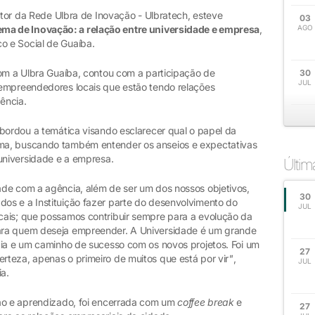
retor da Rede Ulbra de Inovação - Ulbratech, esteve
03
ma de Inovação: a relação entre universidade e empresa
,
AGO
 e Social de Guaíba.
com a Ulbra Guaíba, contou com a participação de
30
JUL
 empreendedores locais que estão tendo relações
ência.
abordou a temática visando esclarecer qual o papel da
ma, buscando também entender os anseios e expectativas
 universidade e a empresa.
Últi
de com a agência, além de ser um dos nossos objetivos,
30
os e a Instituição fazer parte do desenvolvimento do
JUL
cais; que possamos contribuir sempre para a evolução da
ara quem deseja empreender. A Universidade é um grande
cia e um caminho de sucesso com os novos projetos. Foi um
27
teza, apenas o primeiro de muitos que está por vir
"
,
JUL
ia.
ção e aprendizado, foi encerrada com um
coffee break
e
27