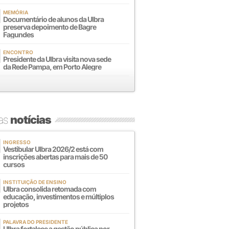
MEMÓRIA
Documentário de alunos da Ulbra
preserva depoimento de Bagre
Fagundes
ENCONTRO
Presidente da Ulbra visita nova sede
da Rede Pampa, em Porto Alegre
mas
notícias
INGRESSO
Vestibular Ulbra 2026/2 está com
inscrições abertas para mais de 50
cursos
INSTITUIÇÃO DE ENSINO
Ulbra consolida retomada com
educação, investimentos e múltiplos
projetos
PALAVRA DO PRESIDENTE
Ulbra fortalece a gestão pública por