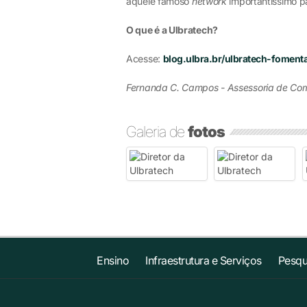
aquele famoso
network
importantíssimo pa
O que é a Ulbratech?
Acesse:
blog.ulbra.br/ulbratech-fomen
Fernanda C. Campos - Assessoria de Co
Galeria de
fotos
Ensino
Infraestrutura e Serviços
Pesqu