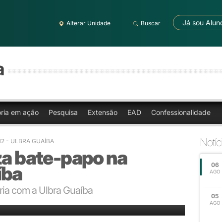
Já sou Alun
Alterar Unidade
Buscar
a
oria em ação
Pesquisa
Extensão
EAD
Confessionalidade
Notíc
12
- ULBRA GUAÍBA
za bate-papo na
06
íba
AGO
eria com a Ulbra Guaíba
05
AGO