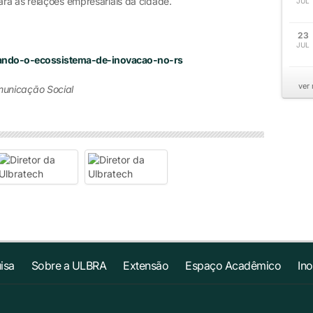
ra as relações empresariais da cidade.
JUL
23
JUL
tando-o-ecossistema-de-inovacao-no-rs
ver
municação Social
isa
Sobre a ULBRA
Extensão
Espaço Acadêmico
In