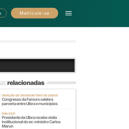
Matricule-se
o
ias
relacionadas
CRIAÇÃO DE OBSERVATÓRIO DE DADOS
Congresso da Famurs celebra
parceria entre Ulbra e municípios
DIÁLOGO
Presidente da Ulbra recebe visita
institucional do ex-ministro Carlos
Marun