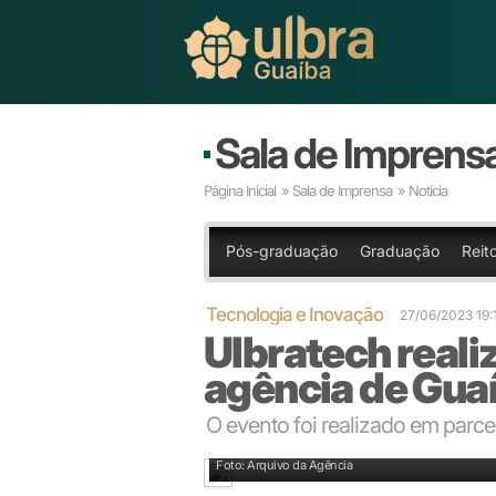
Sala de Imprens
Página Inicial
»
Sala de Imprensa
» Notícia
Pós-graduação
Graduação
Reit
Tecnologia e Inovação
27/06/2023 19:
Ulbratech reali
agência de Gua
O evento foi realizado em parc
Diretor da Ulbratech
Foto: Arquivo da Agência