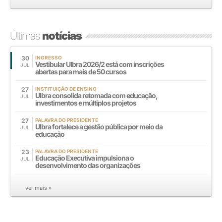
Últimas
notícias
30
INGRESSO
Vestibular Ulbra 2026/2 está com inscrições
JUL
abertas para mais de 50 cursos
27
INSTITUIÇÃO DE ENSINO
Ulbra consolida retomada com educação,
JUL
investimentos e múltiplos projetos
27
PALAVRA DO PRESIDENTE
Ulbra fortalece a gestão pública por meio da
JUL
educação
23
PALAVRA DO PRESIDENTE
Educação Executiva impulsiona o
JUL
desenvolvimento das organizações
ver mais »