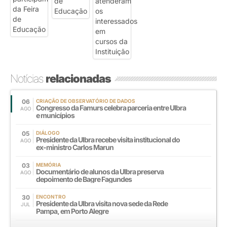
Notícias
relacionadas
06
CRIAÇÃO DE OBSERVATÓRIO DE DADOS
Congresso da Famurs celebra parceria entre Ulbra
AGO
e municípios
05
DIÁLOGO
Presidente da Ulbra recebe visita institucional do
AGO
ex-ministro Carlos Marun
03
MEMÓRIA
Documentário de alunos da Ulbra preserva
AGO
depoimento de Bagre Fagundes
30
ENCONTRO
Presidente da Ulbra visita nova sede da Rede
JUL
Pampa, em Porto Alegre