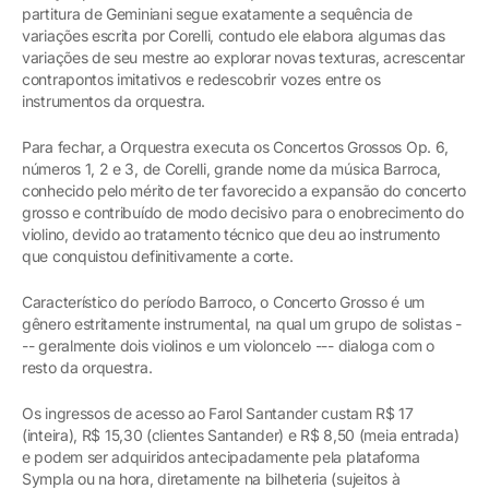
partitura de Geminiani segue exatamente a sequência de
variações escrita por Corelli, contudo ele elabora algumas das
variações de seu mestre ao explorar novas texturas, acrescentar
contrapontos imitativos e redescobrir vozes entre os
instrumentos da orquestra.
Para fechar, a Orquestra executa os Concertos Grossos Op. 6,
números 1, 2 e 3, de Corelli, grande nome da música Barroca,
conhecido pelo mérito de ter favorecido a expansão do concerto
grosso e contribuído de modo decisivo para o enobrecimento do
violino, devido ao tratamento técnico que deu ao instrumento
que conquistou definitivamente a corte.
Característico do período Barroco, o Concerto Grosso é um
gênero estritamente instrumental, na qual um grupo de solistas -
-- geralmente dois violinos e um violoncelo --- dialoga com o
resto da orquestra.
Os ingressos de acesso ao Farol Santander custam R$ 17
(inteira), R$ 15,30 (clientes Santander) e R$ 8,50 (meia entrada)
e podem ser adquiridos antecipadamente pela plataforma
Sympla ou na hora, diretamente na bilheteria (sujeitos à