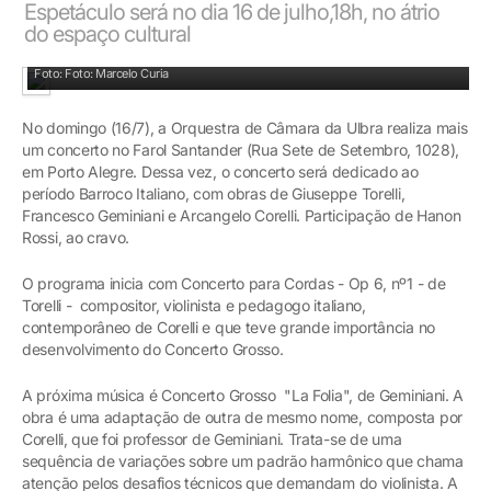
Espetáculo será no dia 16 de julho,18h, no átrio
do espaço cultural
Orquestra se apresentará no Farol Santander
Foto: Foto: Marcelo Curia
No domingo (16/7), a Orquestra de Câmara da Ulbra realiza mais
um concerto no Farol Santander (Rua Sete de Setembro, 1028),
em Porto Alegre. Dessa vez, o concerto será dedicado ao
período Barroco Italiano, com obras de Giuseppe Torelli,
Francesco Geminiani e Arcangelo Corelli. Participação de Hanon
Rossi, ao cravo.
O programa inicia com Concerto para Cordas - Op 6, nº1 - de
Torelli - compositor, violinista e pedagogo italiano,
contemporâneo de Corelli e que teve grande importância no
desenvolvimento do Concerto Grosso.
A próxima música é Concerto Grosso "La Folia", de Geminiani. A
obra é uma adaptação de outra de mesmo nome, composta por
Corelli, que foi professor de Geminiani. Trata-se de uma
sequência de variações sobre um padrão harmônico que chama
atenção pelos desafios técnicos que demandam do violinista. A