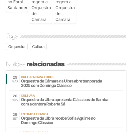
Tags
Orquestra
Cultura
Notícias
relacionadas
25
CULTURA PARA TODOS
Orquestra de Câmara da Ulbra abre temporada
MAR
2025 com Domingo Clássico
20
CULTURA
Orquestra da Ulbra apresenta Clássicos do Samba
NOV
com a cantora Roberta Sá
25
ENTRADA FRANCA
Orquestra da Ulbra recebe Sofia Aguirre no
SET
Domingo Clássico