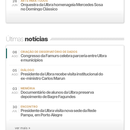
26
ARTE PARA TODOS
Orquestra da Ulbra homenageia Mercedes Sosa
JUN
no Domingo Clássico
Últimas
notícias
06
CRIAÇÃO DE OBSERVATÓRIO DE DADOS
Congresso da Famurs celebra parceria entre Ulbra
AGO
e municípios
05
DIÁLOGO
Presidente da Ulbra recebe visita institucional do
AGO
ex-ministro Carlos Marun
03
MEMÓRIA
Documentário de alunos da Ulbra preserva
AGO
depoimento de Bagre Fagundes
30
ENCONTRO
Presidente da Ulbra visita nova sede da Rede
JUL
Pampa, em Porto Alegre
ver mais »