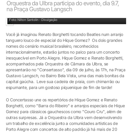
Orquestra da Ulbra participa do evento, dia 9.7,
na Praça Gustavo Langsch
Músicos apresentam canções de seus repertórios também
Foto: Nilton Santolin - Divulgação
Você já imaginou Renato Borghetti tocando Beatles num arranjo
tanguero louco de especial do Hique Gomez? Os dois grandes
nomes do cenário musical brasileiro, reconhecidos
internacionalmente, estarão juntos no palco para um concerto
inesquecível em Porto Alegre. Hique Gomez e Renato Borghetti,
acompanhados pela Orquestra de Câmara da Ulbra, se
apresentarão no "Consertasso", dia 09 de julho, às 17h, na Praça
Gustavo Langsch, no Bairro Bela Vista, uma das mais bonitas da
capital gaúcha. Leve sua cadeira de praia, com chimarrão ou
espumante, para um gostoso piquenique de fim de tarde!
O Concertasso une os repertórios de Hique Gomez e Renato
Borghetti, como "Barra do Ribeiro" e arranjos especiais de Hique
Gomez para clássicos gauchescos como "Couro Cru", além de
outras surpresas. Já a Orquestra da Ulbra vem desenvolvendo
um trabalho de excelência junto a comunidades artísticas de
Porto Alegre com concertos de alto padrão já há mais de 20