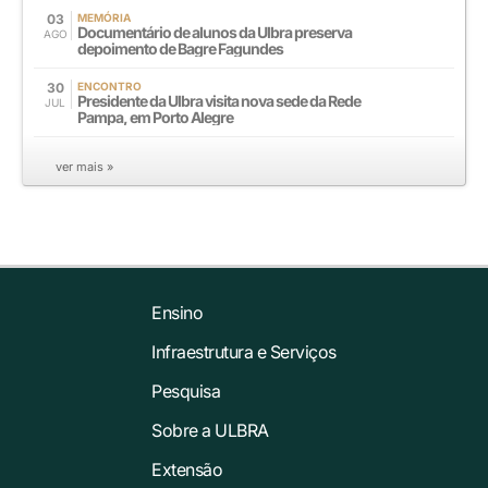
03
MEMÓRIA
Documentário de alunos da Ulbra preserva
AGO
depoimento de Bagre Fagundes
30
ENCONTRO
Presidente da Ulbra visita nova sede da Rede
JUL
Pampa, em Porto Alegre
ver mais »
Ensino
Infraestrutura e Serviços
Pesquisa
Sobre a ULBRA
Extensão