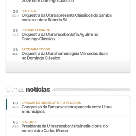
2025 com Domingo Clássico
20
CULTURA
Orquestra da Ulbra apresenta Clássicos do Samba
NOV
com a cantora Roberta Sá
25
ENTRADA FRANCA
Orquestra da Ulbra recebe Sofia Aguirre no
SET
Domingo Clássico
26
ARTE PARA TODOS
Orquestra da Ulbra homenageia Mercedes Sosa
JUN
no Domingo Clássico
Últimas
notícias
06
CRIAÇÃO DE OBSERVATÓRIO DE DADOS
Congresso da Famurs celebra parceria entre Ulbra
AGO
e municípios
05
DIÁLOGO
Presidente da Ulbra recebe visita institucional do
AGO
ex-ministro Carlos Marun