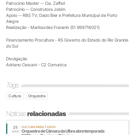
Patrocínio Master -- Cia. Zaffari
Patrocínio -- Construtora Jobim
Apoio -- RBS TV, Dado Bier e Prefeitura Municipal de Porto
Alegre
Realização - Marilourdes Franarin (51 999716021)
Financiamento Procultura - RS Governo do Estado do Rio Grande
do Sul
Divulgação
Adriano Cescani - C2 Comunica
Tags
Cultura
Orquestra
Notícias
relacionadas
25
CULTURA PARA TODOS
Orquestra de Câmara da Ulbra abre temporada
MAR