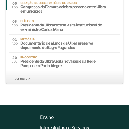
06
CRIAÇÃO DE OBSERVATÓRIO DE DADOS
Congresso da Famurs celebra parceria entre Ulbra
AGO
e municípios
05
DIÁLOGO
Presidente da Ulbra recebe visita institucional do
AGO
ex-ministro Carlos Marun
03
MEMÓRIA
Documentário de alunos da Ulbra preserva
AGO
depoimento de Bagre Fagundes
30
ENCONTRO
Presidente da Ulbra visita nova sede da Rede
JUL
Pampa, em Porto Alegre
ver mais »
Ensino
Infraestrutura e Serviços