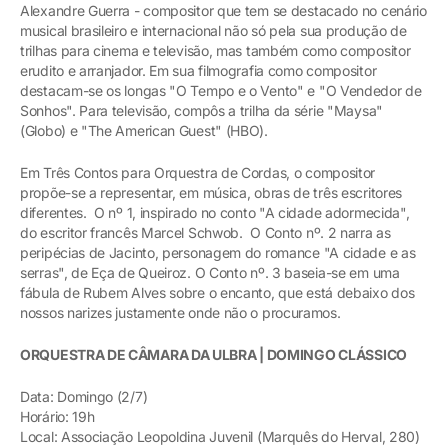
Alexandre Guerra - compositor que tem se destacado no cenário
musical brasileiro e internacional não só pela sua produção de
trilhas para cinema e televisão, mas também como compositor
erudito e arranjador. Em sua filmografia como compositor
destacam-se os longas "O Tempo e o Vento" e "O Vendedor de
Sonhos". Para televisão, compôs a trilha da série "Maysa"
(Globo) e "The American Guest" (HBO).
Em Três Contos para Orquestra de Cordas, o compositor
propõe-se a representar, em música, obras de três escritores
diferentes. O nº 1, inspirado no conto "A cidade adormecida",
do escritor francês Marcel Schwob. O Conto nº. 2 narra as
peripécias de Jacinto, personagem do romance "A cidade e as
serras", de Eça de Queiroz. O Conto nº. 3 baseia-se em uma
fábula de Rubem Alves sobre o encanto, que está debaixo dos
nossos narizes justamente onde não o procuramos.
ORQUESTRA DE CÂMARA DA ULBRA | DOMINGO CLÁSSICO
Data: Domingo (2/7)
Horário: 19h
Local: Associação Leopoldina Juvenil (Marquês do Herval, 280)