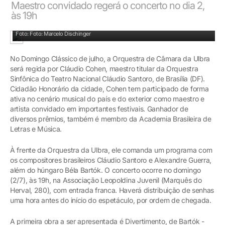
Maestro convidado regerá o concerto no dia 2,
às 19h
Claudio Cohen irá reger a Orquestra de Câmara da Ulbra
Foto: Foto: Marcelo Dischinger
No Domingo Clássico de julho, a Orquestra de Câmara da Ulbra
será regida por Cláudio Cohen, maestro titular da Orquestra
Sinfônica do Teatro Nacional Cláudio Santoro, de Brasília (DF).
Cidadão Honorário da cidade, Cohen tem participado de forma
ativa no cenário musical do país e do exterior como maestro e
artista convidado em importantes festivais. Ganhador de
diversos prêmios, também é membro da Academia Brasileira de
Letras e Música.
À frente da Orquestra da Ulbra, ele comanda um programa com
os compositores brasileiros Cláudio Santoro e Alexandre Guerra,
além do húngaro Béla Bartók. O concerto ocorre no domingo
(2/7), às 19h, na Associação Leopoldina Juvenil (Marquês do
Herval, 280), com entrada franca. Haverá distribuição de senhas
uma hora antes do início do espetáculo, por ordem de chegada.
A primeira obra a ser apresentada é Divertimento, de Bartók -