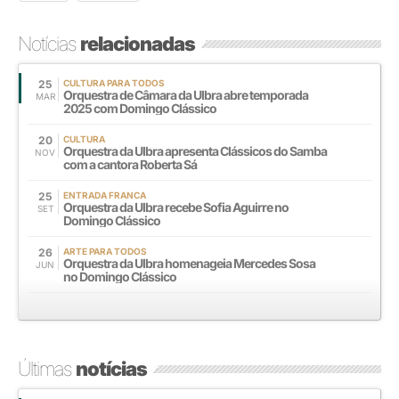
Notícias
relacionadas
25
CULTURA PARA TODOS
Orquestra de Câmara da Ulbra abre temporada
MAR
2025 com Domingo Clássico
20
CULTURA
Orquestra da Ulbra apresenta Clássicos do Samba
NOV
com a cantora Roberta Sá
25
ENTRADA FRANCA
Orquestra da Ulbra recebe Sofia Aguirre no
SET
Domingo Clássico
26
ARTE PARA TODOS
Orquestra da Ulbra homenageia Mercedes Sosa
JUN
no Domingo Clássico
Últimas
notícias