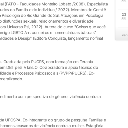
JUL
al (FATO - Faculdades Monteiro Lobato /2008). Especialista
studos da Família e do Indivíduo / 2022). Membro do Comitê
23
Psicologia do Rio Grande do Sul. Atuações em Psicologia
JUL
o disfunções sexuais, relacionamentos e diversidade.
ora Universo Psi, 2022). Autora do curso "Coisas que você
 amigo LGBTQIA+: conceitos e nomenclaturas básicas"
ver
lidades e Desejo" (Editora Conquista, lançamento no final
+. Graduada pela PUCRS, com formação em Terapia
a em DBT pela VilaELO. Colaboradora e apoio técnico do
ilidade e Processos Psicossociais (PVPP/PUCRS). Ex-
eneralizando.
ndimento com perspectiva de gênero, violência contra a
da UFCSPA. Ex-integrante do grupo de pesquisa Famílias e
homens acusados de violência contra a mulher. Estagiária