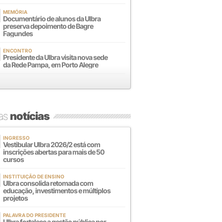
MEMÓRIA
Documentário de alunos da Ulbra
preserva depoimento de Bagre
Fagundes
ENCONTRO
Presidente da Ulbra visita nova sede
da Rede Pampa, em Porto Alegre
mas
notícias
INGRESSO
Vestibular Ulbra 2026/2 está com
inscrições abertas para mais de 50
cursos
INSTITUIÇÃO DE ENSINO
Ulbra consolida retomada com
educação, investimentos e múltiplos
projetos
PALAVRA DO PRESIDENTE
Ulbra fortalece a gestão pública por