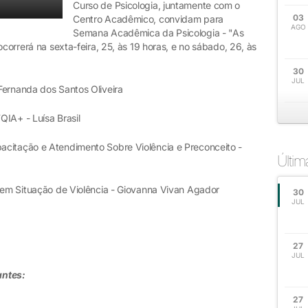
Curso de Psicologia, juntamente com o
03
Centro Acadêmico, convidam para
AGO
Semana Acadêmica da Psicologia - "As
ocorrerá na sexta-feira, 25, às 19 horas, e no sábado, 26, às
30
JUL
Fernanda dos Santos Oliveira
QIA+ - Luísa Brasil
acitação e Atendimento Sobre Violência e Preconceito -
Últi
o em Situação de Violência - Giovanna Vivan Agador
30
JUL
27
JUL
antes:
27