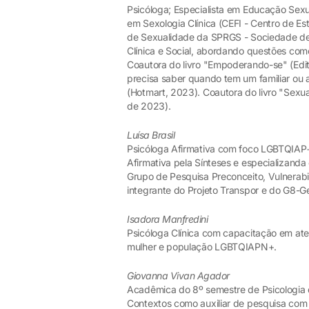
Psicóloga; Especialista em Educação Sexu
em Sexologia Clínica (CEFI - Centro de E
de Sexualidade da SPRGS - Sociedade de 
Clínica e Social, abordando questões com
Coautora do livro "Empoderando-se" (Edit
precisa saber quando tem um familiar ou
(Hotmart, 2023). Coautora do livro "Sexua
de 2023).
Luísa Brasil
Psicóloga Afirmativa com foco LGBTQIAP
Afirmativa pela Sínteses e especializand
Grupo de Pesquisa Preconceito, Vulnerab
integrante do Projeto Transpor e do G8-G
Isadora Manfredini
Psicóloga Clínica com capacitação em ate
mulher e população LGBTQIAPN+.
Giovanna Vivan Agador
Acadêmica do 8º semestre de Psicologia 
Contextos como auxiliar de pesquisa com 