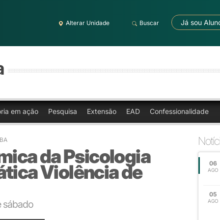
Já sou Alun
Alterar Unidade
Buscar
a
oria em ação
Pesquisa
Extensão
EAD
Confessionalidade
Notíc
ÍBA
ica da Psicologia
06
tica Violência de
AGO
05
AGO
 e sábado