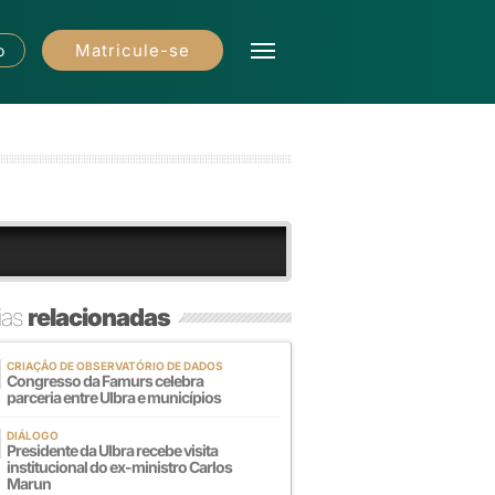
Matricule-se
o
ias
relacionadas
CRIAÇÃO DE OBSERVATÓRIO DE DADOS
Congresso da Famurs celebra
parceria entre Ulbra e municípios
DIÁLOGO
Presidente da Ulbra recebe visita
institucional do ex-ministro Carlos
Marun