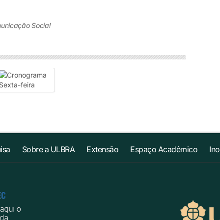
unicação Social
isa
Sobre a ULBRA
Extensão
Espaço Acadêmico
In