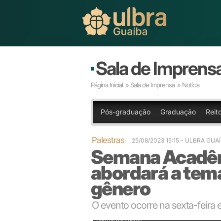
Sala de Imprens
Página Inicial
»
Sala de Imprensa
» Notícia
Pós-graduação
Graduação
Reit
Palestras
25/08/2023 15:15
- ULBRA GUA
Semana Acadêm
abordará a temá
gênero
O evento ocorre na sexta-feira
Card de divulgação