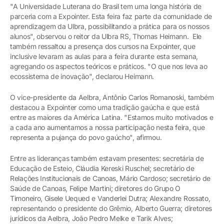
"A Universidade Luterana do Brasil tem uma longa história de
parceria com a Expointer. Esta feira faz parte da comunidade de
aprendizagem da Ulbra, possibilitando a prática para os nossos
alunos", observou o reitor da Ulbra RS, Thomas Heimann. Ele
também ressaltou a presença dos cursos na Expointer, que
inclusive levaram as aulas para a feira durante esta semana,
agregando os aspectos teóricos e práticos. "O que nos leva ao
ecossistema de inovação", declarou Heimann.
O vice-presidente da Aelbra, Antônio Carlos Romanoski, também
destacou a Expointer como uma tradição gaúcha e que está
entre as maiores da América Latina. "Estamos muito motivados e
a cada ano aumentamos a nossa participação nesta feira, que
representa a pujança do povo gaúcho", afirmou.
Entre as lideranças também estavam presentes: secretária de
Educação de Esteio, Cláudia Kereski Ruschel; secretário de
Relações Institucionais de Canoas, Mário Cardoso; secretário de
Saúde de Canoas, Felipe Martini; diretores do Grupo O
Timoneiro, Gisele Uequed e Vanderlei Dutra; Alexandre Rossato,
representando o presidente do Grêmio, Alberto Guerra; diretores
jurídicos da Aelbra, João Pedro Melke e Tarik Alves;