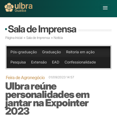
Alterar Unidade
Sala de Imprensa
Buscar
Página Inicial
»
Sala de Imprensa
» Notícia
Já sou Aluno
Matricule-se
Pós-graduação
Graduação
Reitoria em ação
Pesquisa
Extensão
EAD
Confessionalidade
Educação Básica
Graduação
Pós-graduação
Feira de Agronegócio
01/09/2023 14:57
Ulbra reúne
Educação a Distância
Pesquisa
personalidades em
Extensão
jantar na Expointer
Infraestrutura e Serviços
2023
Inovação
Sobre a ULBRA