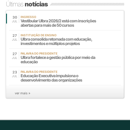
Últimas
notícias
30
INGRESSO
Vestibular Ulbra 2026/2 está com inscrições
JUL
abertas para mais de 50 cursos
27
INSTITUIÇÃO DE ENSINO
Ulbra consolida retomada com educação,
JUL
investimentos e múltiplos projetos
27
PALAVRA DO PRESIDENTE
Ulbra fortalece a gestão pública por meio da
JUL
educação
23
PALAVRA DO PRESIDENTE
Educação Executiva impulsiona o
JUL
desenvolvimento das organizações
ver mais »