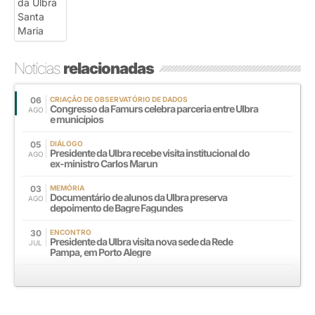
Notícias
relacionadas
06
CRIAÇÃO DE OBSERVATÓRIO DE DADOS
Congresso da Famurs celebra parceria entre Ulbra
AGO
e municípios
05
DIÁLOGO
Presidente da Ulbra recebe visita institucional do
AGO
ex-ministro Carlos Marun
03
MEMÓRIA
Documentário de alunos da Ulbra preserva
AGO
depoimento de Bagre Fagundes
30
ENCONTRO
Presidente da Ulbra visita nova sede da Rede
JUL
Pampa, em Porto Alegre