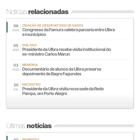
Notícias
relacionadas
06
CRIAÇÃO DE OBSERVATÓRIO DE DADOS
Congresso da Famurs celebra parceria entre Ulbra
AGO
e municípios
05
DIÁLOGO
Presidente da Ulbra recebe visita institucional do
AGO
ex-ministro Carlos Marun
03
MEMÓRIA
Documentário de alunos da Ulbra preserva
AGO
depoimento de Bagre Fagundes
30
ENCONTRO
Presidente da Ulbra visita nova sede da Rede
JUL
Pampa, em Porto Alegre
Últimas
notícias
30
INGRESSO