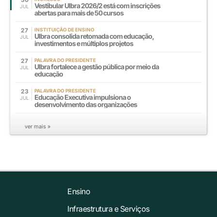
Vestibular Ulbra 2026/2 está com inscrições
JUL
abertas para mais de 50 cursos
27
INSTITUIÇÃO DE ENSINO
Ulbra consolida retomada com educação,
JUL
investimentos e múltiplos projetos
27
PALAVRA DO PRESIDENTE
Ulbra fortalece a gestão pública por meio da
JUL
educação
23
PALAVRA DO PRESIDENTE
Educação Executiva impulsiona o
JUL
desenvolvimento das organizações
ver mais »
Ensino
Infraestrutura e Serviços