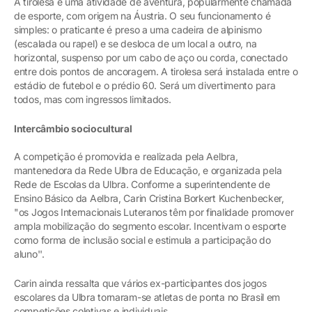
A tirolesa é uma atividade de aventura, popularmente chamada
de esporte, com origem na Áustria. O seu funcionamento é
simples: o praticante é preso a uma cadeira de alpinismo
(escalada ou rapel) e se desloca de um local a outro, na
horizontal, suspenso por um cabo de aço ou corda, conectado
entre dois pontos de ancoragem. A tirolesa será instalada entre o
estádio de futebol e o prédio 60. Será um divertimento para
todos, mas com ingressos limitados.
Intercâmbio sociocultural
A competição é promovida e realizada pela Aelbra,
mantenedora da Rede Ulbra de Educação, e organizada pela
Rede de Escolas da Ulbra. Conforme a superintendente de
Ensino Básico da Aelbra, Carin Cristina Borkert Kuchenbecker,
"os Jogos Internacionais Luteranos têm por finalidade promover
ampla mobilização do segmento escolar. Incentivam o esporte
como forma de inclusão social e estimula a participação do
aluno''.
Carin ainda ressalta que vários ex-participantes dos jogos
escolares da Ulbra tornaram-se atletas de ponta no Brasil em
competições coletivas e individuais.