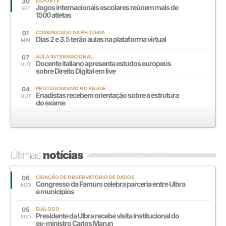
30
ESPORTE
Jogos internacionais escolares reúnem mais de
SET
1500 atletas
01
COMUNICADO DA REITORIA
Dias 2 e 3.5 terão aulas na plataforma virtual
MAI
07
AULA INTERNACIONAL
Docente italiano apresenta estudos europeus
OUT
sobre Direito Digital em live
04
PROTAGONISMO NO ENADE
Enadistas recebem orientação sobre a estrutura
OUT
do exame
Últimas
notícias
06
CRIAÇÃO DE OBSERVATÓRIO DE DADOS
Congresso da Famurs celebra parceria entre Ulbra
AGO
e municípios
05
DIÁLOGO
Presidente da Ulbra recebe visita institucional do
AGO
ex-ministro Carlos Marun