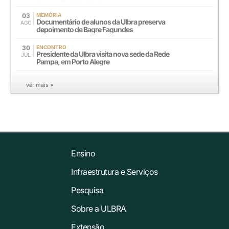
03
MEMÓRIA
Documentário de alunos da Ulbra preserva
AGO
depoimento de Bagre Fagundes
30
ENCONTRO
Presidente da Ulbra visita nova sede da Rede
JUL
Pampa, em Porto Alegre
ver mais »
Ensino
Infraestrutura e Serviços
Pesquisa
Sobre a ULBRA
Extensão