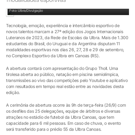
Rústica está entre as competições dos estudantes
Foto: Ulbra/Divulgação
Tecnologia, emoção, experiência e intercâmbio esportivo de
novos talentos marcam a 27ª edição dos Jogos Internacionais
Luteranos de 2023, da Rede de Escolas da Ulbra. Mais de 1.300
estudantes do Brasil, do Uruguai e da Argentina disputam 11
modalidades esportivas nos dias 26, 27, 28 e 29 de setembro,
no Complexo Esportivo da Ulbra em Canoas (RS).
A abertura contará com apresentação do Grupo Tholl. Uma
tirolesa aberta ao público, natação em piscina semiolímpica,
transmissões ao vivo das competições pelo Youtube e aplicativo
com resultados em tempo real estão entre as novidades desta
edição.
A cerimônia de abertura ocorre às 9h de terça-feira (26/9) com
os desfiles das 25 delegações
,
equipe de árbitros e diversas
atrações no estádio de futebol da Ulbra Canoas, que tem
capacidade para 6 mil pessoas. Em caso de chuva, o evento
será transferido para o prédio 55 da Ulbra Canoas.