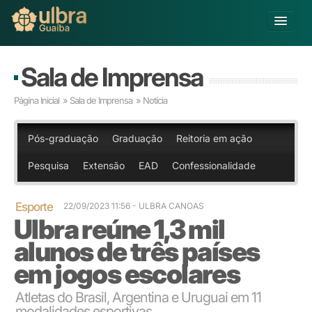
Alterar Unidade
Sala de Imprensa
Buscar
Página Inicial
»
Sala de Imprensa
» Notícia
Já sou Aluno
Matricule-se
Pós-graduação
Graduação
Reitoria em ação
Pesquisa
Extensão
EAD
Confessionalidade
Educação Básica
Graduação
Pós-graduação
Esporte
22/09/2023 11:56 - ULBRA CANOAS
Ulbra reúne 1,3 mil
Educação a Distância
Pesquisa
alunos de três países
Extensão
em jogos escolares
Infraestrutura e Serviços
Inovação
Atletas do Brasil, Argentina e Uruguai em 11
Sobre a ULBRA
modalidades esportivas