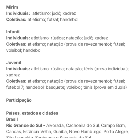
Mirim
Individuais:
atletismo; judô; xadrez
Coletivas:
atletismo; futsal; handebol
Infantil
Individuais:
atletismo; rústica; natação; judô; xadrez
Coletivas:
atletismo; natação (prova de revezamento); futsal;
voleibol; handebol
Juvenil
Individuais:
atletismo; rústica; natação; tênis (prova individual);
xadrez
Coletivas:
atletismo; natação (prova de revezamento); futsal;
futebol 7; handebol; basquete; voleibol; tênis (prova em dupla)
Participação
Países, estados e cidades
Brasil
Rio Grande do Sul -
Alvorada, Cachoeira do Sul, Campo Bom,
Canoas, Estância Velha, Guaíba, Novo Hamburgo, Porto Alegre,
São Leopoldo, Sapiranga e Sapucaia do Sul