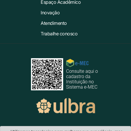
Espaço Acadêmico
Inovação
Atendimento
Trabalhe conosco
Ulbra Guaíba
- Rua da Balança, 482 - Bairro Altos da Alegria - CEP 92