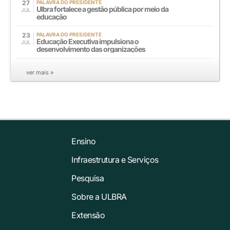
27
PALAVRA DO PRESIDENTE
Ulbra fortalece a gestão pública por meio da
JUL
educação
23
PALAVRA DO PRESIDENTE
Educação Executiva impulsiona o
JUL
desenvolvimento das organizações
ver mais »
Ensino
Infraestrutura e Serviços
Pesquisa
Sobre a ULBRA
Extensão