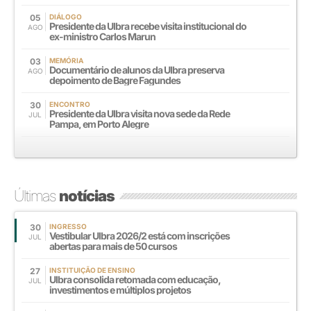
05
DIÁLOGO
Presidente da Ulbra recebe visita institucional do
AGO
ex-ministro Carlos Marun
03
MEMÓRIA
Documentário de alunos da Ulbra preserva
AGO
depoimento de Bagre Fagundes
30
ENCONTRO
Presidente da Ulbra visita nova sede da Rede
JUL
Pampa, em Porto Alegre
Últimas
notícias
30
INGRESSO
Vestibular Ulbra 2026/2 está com inscrições
JUL
abertas para mais de 50 cursos
27
INSTITUIÇÃO DE ENSINO
Ulbra consolida retomada com educação,
JUL
investimentos e múltiplos projetos