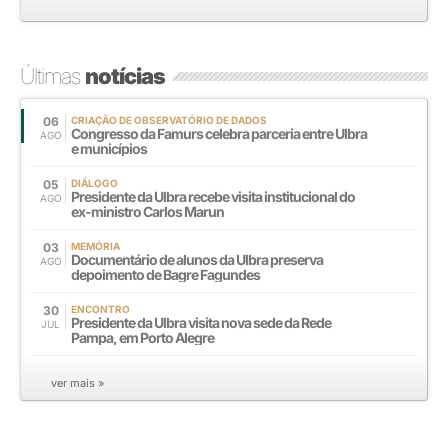
Últimas
notícias
06
CRIAÇÃO DE OBSERVATÓRIO DE DADOS
Congresso da Famurs celebra parceria entre Ulbra
AGO
e municípios
05
DIÁLOGO
Presidente da Ulbra recebe visita institucional do
AGO
ex-ministro Carlos Marun
03
MEMÓRIA
Documentário de alunos da Ulbra preserva
AGO
depoimento de Bagre Fagundes
30
ENCONTRO
Presidente da Ulbra visita nova sede da Rede
JUL
Pampa, em Porto Alegre
ver mais »