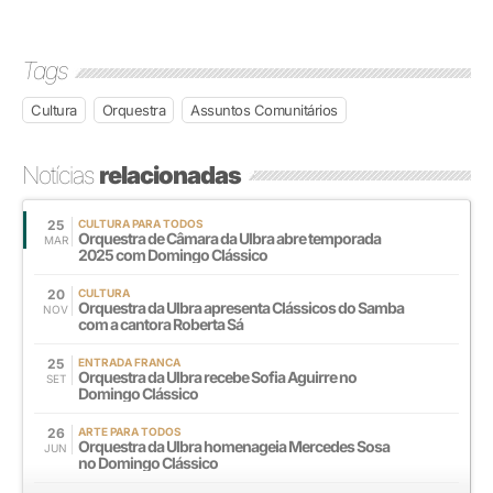
Tags
Cultura
Orquestra
Assuntos Comunitários
Notícias
relacionadas
25
CULTURA PARA TODOS
Orquestra de Câmara da Ulbra abre temporada
MAR
2025 com Domingo Clássico
20
CULTURA
Orquestra da Ulbra apresenta Clássicos do Samba
NOV
com a cantora Roberta Sá
25
ENTRADA FRANCA
Orquestra da Ulbra recebe Sofia Aguirre no
SET
Domingo Clássico
26
ARTE PARA TODOS
Orquestra da Ulbra homenageia Mercedes Sosa
JUN
no Domingo Clássico