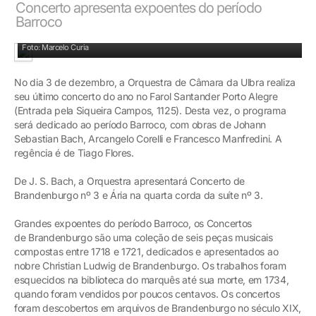
Concerto apresenta expoentes do período
Barroco
Músicos interpretarão Bach, Corelli e Manfredini sob a regência de Tiago Flores
Foto: Marcelo Curia
No dia 3 de dezembro, a Orquestra de Câmara da Ulbra realiza
seu último concerto do ano no Farol Santander Porto Alegre
(Entrada pela Siqueira Campos, 1125). Desta vez, o programa
será dedicado ao período Barroco, com obras de Johann
Sebastian Bach, Arcangelo Corelli e Francesco Manfredini. A
regência é de Tiago Flores.
De J. S. Bach, a Orquestra apresentará Concerto de
Brandenburgo nº 3 e Ária na quarta corda da suíte nº 3.
Grandes expoentes do período Barroco, os Concertos
de Brandenburgo são uma coleção de seis peças musicais
compostas entre 1718 e 1721, dedicados e apresentados ao
nobre Christian Ludwig de Brandenburgo. Os trabalhos foram
esquecidos na biblioteca do marquês até sua morte, em 1734,
quando foram vendidos por poucos centavos. Os concertos
foram descobertos em arquivos de Brandenburgo no século XIX,