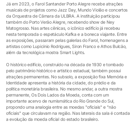
Já em 2023, o Farol Santander Porto Alegre recebe atrações
musicais de projetos como Jazz Day, Mundo Violão e concertos
da Orquestra de Câmara da ULBRA. A instituição participou
também do Porto Verão Alegre, recebendo show de Ney
Matogrosso. Nas artes cênicas, o icônico edifício já recebeu
nesta temporada o espetáculo Kafka e a boneca viajante. Entre
as exposições, passaram pelas galerias do Farol, homenagens a
artistas como Lupicínio Rodrigues, Siron Franco e Athos Bulcão,
além da tecnológica mostra Smart Lights.
O histórico edifício, construído na década de 1930 e tombado
pelo patrimônio histórico e artístico estadual, também possui
atrações permanentes. No subsolo, a exposição fixa Memória e
Identidade apresenta a história da cidade, do prédio e da
política monetária brasileira. No mesmo andar, a outra mostra
permanente, Os Dois Lados da Moeda, conta com um
importante acervo de numismática do Rio Grande do Sul,
propondo uma analogia entre as moedas "oficiais" e "não
oficiais" que circulavam na região. Nas laterais da sala é contada
a evolução da moeda oficial do estado brasileiro.