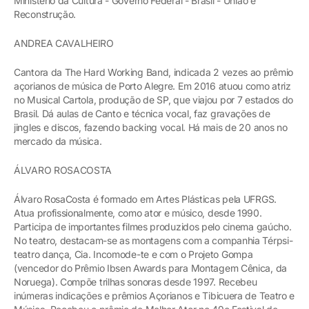
Ministério da Cultura - Governo Federal - Brasil - União e
Reconstrução.
ANDREA CAVALHEIRO
Cantora da The Hard Working Band, indicada 2 vezes ao prêmio
açorianos de música de Porto Alegre. Em 2016 atuou como atriz
no Musical Cartola, produção de SP, que viajou por 7 estados do
Brasil. Dá aulas de Canto e técnica vocal, faz gravações de
jingles e discos, fazendo backing vocal. Há mais de 20 anos no
mercado da música.
ÁLVARO ROSACOSTA
Álvaro RosaCosta é formado em Artes Plásticas pela UFRGS.
Atua profissionalmente, como ator e músico, desde 1990.
Participa de importantes filmes produzidos pelo cinema gaúcho.
No teatro, destacam-se as montagens com a companhia Térpsi-
teatro dança, Cia. Incomode-te e com o Projeto Gompa
(vencedor do Prêmio Ibsen Awards para Montagem Cênica, da
Noruega). Compõe trilhas sonoras desde 1997. Recebeu
inúmeras indicações e prêmios Açorianos e Tibicuera de Teatro e