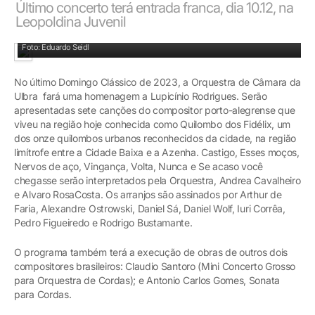
Último concerto terá entrada franca, dia 10.12, na
Leopoldina Juvenil
A série Domingo Clássico é um dos eventos mais tradicionais da cultura gaúcha
Foto: Eduardo Seidl
No último Domingo Clássico de 2023, a Orquestra de Câmara da
Ulbra fará uma homenagem a Lupicínio Rodrigues. Serão
apresentadas sete canções do compositor porto-alegrense que
viveu na região hoje conhecida como Quilombo dos Fidélix, um
dos onze quilombos urbanos reconhecidos da cidade, na região
limítrofe entre a Cidade Baixa e a Azenha. Castigo, Esses moços,
Nervos de aço, Vingança, Volta, Nunca e Se acaso você
chegasse serão interpretados pela Orquestra, Andrea Cavalheiro
e Alvaro RosaCosta. Os arranjos são assinados por Arthur de
Faria, Alexandre Ostrowski, Daniel Sá, Daniel Wolf, Iuri Corrêa,
Pedro Figueiredo e Rodrigo Bustamante.
O programa também terá a execução de obras de outros dois
compositores brasileiros: Claudio Santoro (Mini Concerto Grosso
para Orquestra de Cordas); e Antonio Carlos Gomes, Sonata
para Cordas.