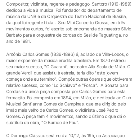
Compositor, violinista, regente e pedagogo, Santoro (1919-1989)
dedicou a vida à música. Foi fundador do departamento de
música da UNB e da Orquestra do Teatro Nacional de Brasília,
da qual foi regente titular. Seu Mini Concerto Grosso, em três
movimentos curtos, foi escrito sob encomenda do maestro Sílvio
Barbato para a orquestra de cordas do Sesi de Taguatinga, no
ano de 1981.
Antônio Carlos Gomes (1836-1896) é, ao lado de Villa-Lobos, o
maior expoente da música erudita brasileira. Em 1870 estreou
seu maior sucesso, "O Guarani", no teatro Alla Scala de Milão. O
grande Verdi, que assistiu à estreia, teria dito "este jovem
começa onde eu termino". Compôs outras óperas que obtiveram
relativo sucesso, como "Lo Schiavo" e "Fosca". A Sonata para
Cordas é a única peça composta por Carlos Gomes para esta
formação. Foi composta em 1894, em Milão, e dedicada ao Club
Musical Sant´anna Gomes de Campinas, que era dirigido pelo
irmão mais velho de Carlos Gomes, o violinista José Pedro
Gomes. A peça tem 4 movimentos, sendo o último o que dá o
subtítulo da obra, "O Burrico de Pau".
O Domingo Clássico será no dia 10/12, às 19h, na Associação