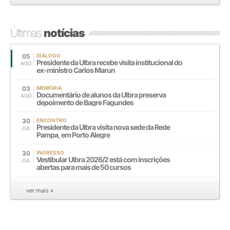
Últimas
notícias
05
DIÁLOGO
Presidente da Ulbra recebe visita institucional do
AGO
ex-ministro Carlos Marun
03
MEMÓRIA
Documentário de alunos da Ulbra preserva
AGO
depoimento de Bagre Fagundes
30
ENCONTRO
Presidente da Ulbra visita nova sede da Rede
JUL
Pampa, em Porto Alegre
30
INGRESSO
Vestibular Ulbra 2026/2 está com inscrições
JUL
abertas para mais de 50 cursos
ver mais »