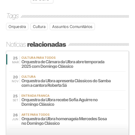
Tags
Orquestra
Cultura
Assuntos Comunitários
Notícias
relacionadas
25
CULTURA PARA TODOS
Orquestra de Câmara da Ulbra abre temporada
MAR
2025 com Domingo Clássico
20
CULTURA
Orquestra da Ulbra apresenta Clássicos do Samba
NOV
com a cantora Roberta Sá
25
ENTRADA FRANCA
Orquestra da Ulbra recebe Sofia Aguirre no
SET
Domingo Clássico
26
ARTE PARA TODOS
Orquestra da Ulbra homenageia Mercedes Sosa
JUN
no Domingo Clássico