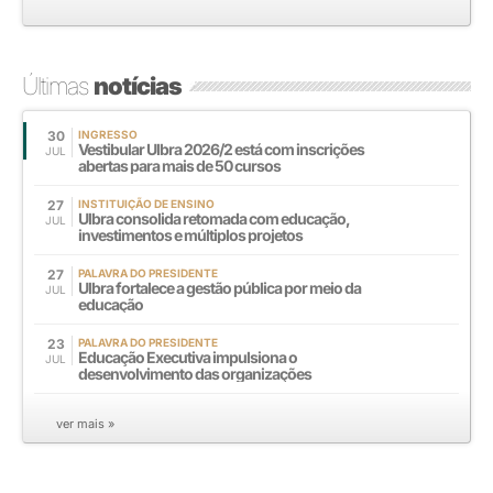
Últimas
notícias
30
INGRESSO
Vestibular Ulbra 2026/2 está com inscrições
JUL
abertas para mais de 50 cursos
27
INSTITUIÇÃO DE ENSINO
Ulbra consolida retomada com educação,
JUL
investimentos e múltiplos projetos
27
PALAVRA DO PRESIDENTE
Ulbra fortalece a gestão pública por meio da
JUL
educação
23
PALAVRA DO PRESIDENTE
Educação Executiva impulsiona o
JUL
desenvolvimento das organizações
ver mais »