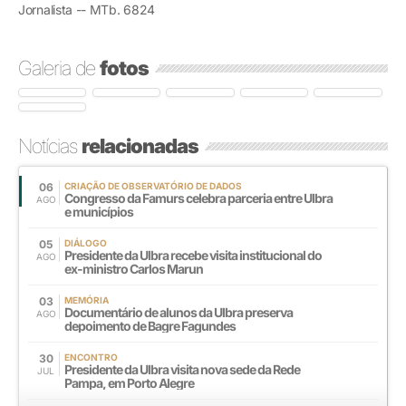
Jornalista -- MTb. 6824
Galeria de
fotos
Notícias
relacionadas
06
CRIAÇÃO DE OBSERVATÓRIO DE DADOS
Congresso da Famurs celebra parceria entre Ulbra
AGO
e municípios
05
DIÁLOGO
Presidente da Ulbra recebe visita institucional do
AGO
ex-ministro Carlos Marun
03
MEMÓRIA
Documentário de alunos da Ulbra preserva
AGO
depoimento de Bagre Fagundes
30
ENCONTRO
Presidente da Ulbra visita nova sede da Rede
JUL
Pampa, em Porto Alegre