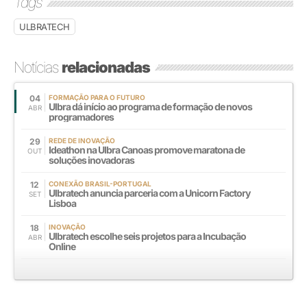
Tags
ULBRATECH
Notícias
relacionadas
04
FORMAÇÃO PARA O FUTURO
Ulbra dá início ao programa de formação de novos
ABR
programadores
29
REDE DE INOVAÇÃO
Ideathon na Ulbra Canoas promove maratona de
OUT
soluções inovadoras
12
CONEXÃO BRASIL-PORTUGAL
Ulbratech anuncia parceria com a Unicorn Factory
SET
Lisboa
18
INOVAÇÃO
Ulbratech escolhe seis projetos para a Incubação
ABR
Online