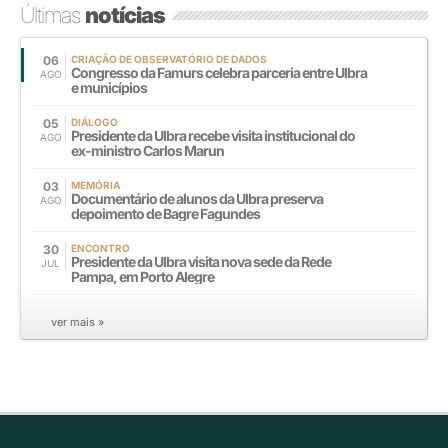
Últimas
notícias
06
CRIAÇÃO DE OBSERVATÓRIO DE DADOS
Congresso da Famurs celebra parceria entre Ulbra
AGO
e municípios
05
DIÁLOGO
Presidente da Ulbra recebe visita institucional do
AGO
ex-ministro Carlos Marun
03
MEMÓRIA
Documentário de alunos da Ulbra preserva
AGO
depoimento de Bagre Fagundes
30
ENCONTRO
Presidente da Ulbra visita nova sede da Rede
JUL
Pampa, em Porto Alegre
ver mais »