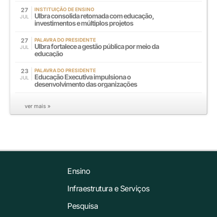
27
INSTITUIÇÃO DE ENSINO
Ulbra consolida retomada com educação,
JUL
investimentos e múltiplos projetos
27
PALAVRA DO PRESIDENTE
Ulbra fortalece a gestão pública por meio da
JUL
educação
23
PALAVRA DO PRESIDENTE
Educação Executiva impulsiona o
JUL
desenvolvimento das organizações
ver mais »
Ensino
Infraestrutura e Serviços
Pesquisa