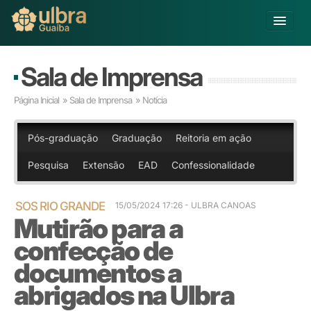
Alterar Unidade
Sala de Imprensa
Buscar
Página Inicial
»
Sala de Imprensa
» Notícia
Já sou Aluno
Matricule-se
Pós-graduação
Graduação
Reitoria em ação
Pesquisa
Extensão
EAD
Confessionalidade
Educação Básica
Graduação
Pós-graduação
SOS RIO GRANDE
15/05/2024 17:26
- ULBRA CANOAS
Mutirão para a
Educação a Distância
Pesquisa
confecção de
Extensão
documentos a
Infraestrutura e Serviços
abrigados na Ulbra
Inovação
Sobre a ULBRA