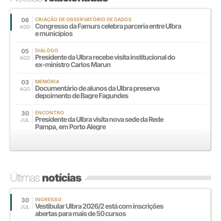
06
CRIAÇÃO DE OBSERVATÓRIO DE DADOS
Congresso da Famurs celebra parceria entre Ulbra
AGO
e municípios
05
DIÁLOGO
Presidente da Ulbra recebe visita institucional do
AGO
ex-ministro Carlos Marun
03
MEMÓRIA
Documentário de alunos da Ulbra preserva
AGO
depoimento de Bagre Fagundes
30
ENCONTRO
Presidente da Ulbra visita nova sede da Rede
JUL
Pampa, em Porto Alegre
Últimas
notícias
30
INGRESSO
Vestibular Ulbra 2026/2 está com inscrições
JUL
abertas para mais de 50 cursos