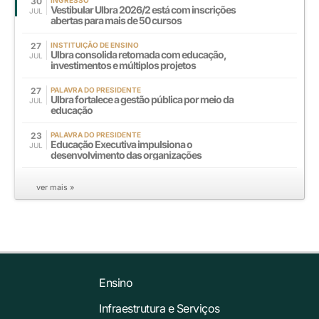
30
INGRESSO
Vestibular Ulbra 2026/2 está com inscrições
JUL
abertas para mais de 50 cursos
27
INSTITUIÇÃO DE ENSINO
Ulbra consolida retomada com educação,
JUL
investimentos e múltiplos projetos
27
PALAVRA DO PRESIDENTE
Ulbra fortalece a gestão pública por meio da
JUL
educação
23
PALAVRA DO PRESIDENTE
Educação Executiva impulsiona o
JUL
desenvolvimento das organizações
ver mais »
Ensino
Infraestrutura e Serviços