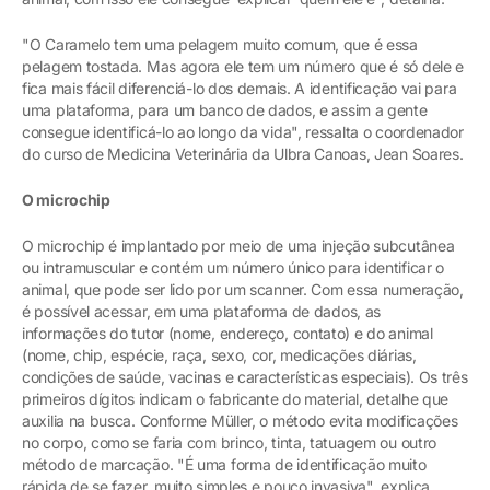
"O Caramelo tem uma pelagem muito comum, que é essa
pelagem tostada. Mas agora ele tem um número que é só dele e
fica mais fácil diferenciá-lo dos demais. A identificação vai para
uma plataforma, para um banco de dados, e assim a gente
consegue identificá-lo ao longo da vida", ressalta o coordenador
do curso de Medicina Veterinária da Ulbra Canoas, Jean Soares.
O microchip
O microchip é implantado por meio de uma injeção subcutânea
ou intramuscular e contém um número único para identificar o
animal, que pode ser lido por um scanner. Com essa numeração,
é possível acessar, em uma plataforma de dados, as
informações do tutor (nome, endereço, contato) e do animal
(nome, chip, espécie, raça, sexo, cor, medicações diárias,
condições de saúde, vacinas e características especiais). Os três
primeiros dígitos indicam o fabricante do material, detalhe que
auxilia na busca. Conforme Müller, o método evita modificações
no corpo, como se faria com brinco, tinta, tatuagem ou outro
método de marcação. "É uma forma de identificação muito
rápida de se fazer, muito simples e pouco invasiva", explica.