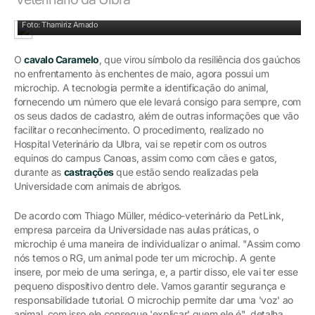
Caramelo ganha microchip que permite a identificação
Foto: Thamiriz Amado
O
cavalo Caramelo
, que virou símbolo da resiliência dos gaúchos
no enfrentamento às enchentes de maio, agora possui um
microchip. A tecnologia permite a identificação do animal,
fornecendo um número que ele levará consigo para sempre, com
os seus dados de cadastro, além de outras informações que vão
facilitar o reconhecimento. O procedimento, realizado no
Hospital Veterinário da Ulbra, vai se repetir com os outros
equinos do campus Canoas, assim como com cães e gatos,
durante as
castrações
que estão sendo realizadas pela
Universidade com animais de abrigos.
De acordo com Thiago Müller, médico-veterinário da PetLink,
empresa parceira da Universidade nas aulas práticas, o
microchip é uma maneira de individualizar o animal. "Assim como
nós temos o RG, um animal pode ter um microchip. A gente
insere, por meio de uma seringa, e, a partir disso, ele vai ter esse
pequeno dispositivo dentro dele. Vamos garantir segurança e
responsabilidade tutorial. O microchip permite dar uma 'voz' ao
animal, com isso ele consegue 'explicar' quem ele é", detalha.