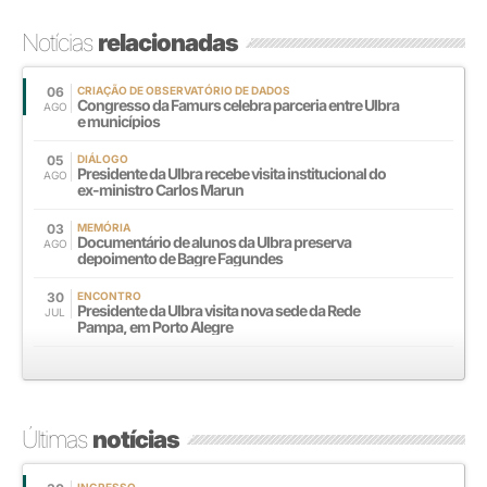
Notícias
relacionadas
06
CRIAÇÃO DE OBSERVATÓRIO DE DADOS
Congresso da Famurs celebra parceria entre Ulbra
AGO
e municípios
05
DIÁLOGO
Presidente da Ulbra recebe visita institucional do
AGO
ex-ministro Carlos Marun
03
MEMÓRIA
Documentário de alunos da Ulbra preserva
AGO
depoimento de Bagre Fagundes
30
ENCONTRO
Presidente da Ulbra visita nova sede da Rede
JUL
Pampa, em Porto Alegre
Últimas
notícias