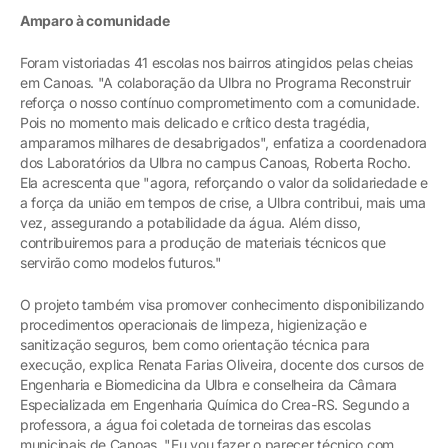
Amparo à comunidade
Foram vistoriadas 41 escolas nos bairros atingidos pelas cheias
em Canoas. "A colaboração da Ulbra no Programa Reconstruir
reforça o nosso contínuo comprometimento com a comunidade.
Pois no momento mais delicado e crítico desta tragédia,
amparamos milhares de desabrigados", enfatiza a coordenadora
dos Laboratórios da Ulbra no campus Canoas, Roberta Rocho.
Ela acrescenta que "agora, reforçando o valor da solidariedade e
a força da união em tempos de crise, a Ulbra contribui, mais uma
vez, assegurando a potabilidade da água. Além disso,
contribuiremos para a produção de materiais técnicos que
servirão como modelos futuros."
O projeto também visa promover conhecimento disponibilizando
procedimentos operacionais de limpeza, higienização e
sanitização seguros, bem como orientação técnica para
execução, explica Renata Farias Oliveira, docente dos cursos de
Engenharia e Biomedicina da Ulbra e conselheira da Câmara
Especializada em Engenharia Química do Crea-RS. Segundo a
professora, a água foi coletada de torneiras das escolas
municipais de Canoas. "Eu vou fazer o parecer técnico com