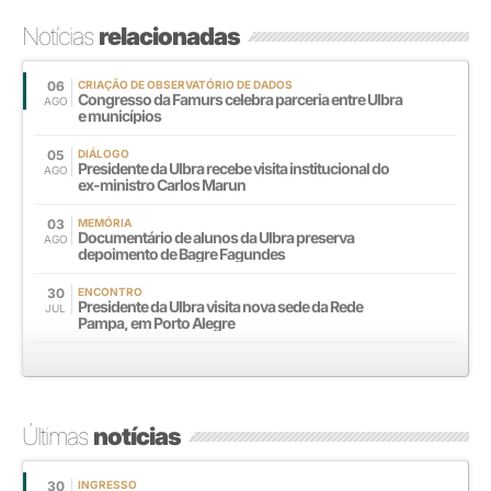
Notícias
relacionadas
06
CRIAÇÃO DE OBSERVATÓRIO DE DADOS
Congresso da Famurs celebra parceria entre Ulbra
AGO
e municípios
05
DIÁLOGO
Presidente da Ulbra recebe visita institucional do
AGO
ex-ministro Carlos Marun
03
MEMÓRIA
Documentário de alunos da Ulbra preserva
AGO
depoimento de Bagre Fagundes
30
ENCONTRO
Presidente da Ulbra visita nova sede da Rede
JUL
Pampa, em Porto Alegre
Últimas
notícias
30
INGRESSO