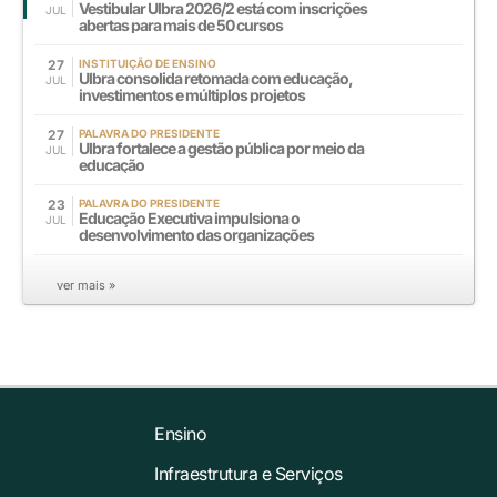
Vestibular Ulbra 2026/2 está com inscrições
JUL
abertas para mais de 50 cursos
27
INSTITUIÇÃO DE ENSINO
Ulbra consolida retomada com educação,
JUL
investimentos e múltiplos projetos
27
PALAVRA DO PRESIDENTE
Ulbra fortalece a gestão pública por meio da
JUL
educação
23
PALAVRA DO PRESIDENTE
Educação Executiva impulsiona o
JUL
desenvolvimento das organizações
ver mais »
Ensino
Infraestrutura e Serviços