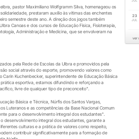
JUL
Aelbra, pastor Maximiliano Wolfgramm Silva, homenageou os
 solidariedade, prestaram auxílio às vítimas das enchentes
23
meiro semestre deste ano. A direção dos jogos também
JUL
lbra Canoas e dos cursos de Educação Física, Fisioterapia,
tologia, Administração e Medicina, que se envolveram na
ver
izados pela Rede de Escolas da Ulbra e promovidos pela
lusão social através do esporte, promovendo valores como
undo Carin Kuchenbecker, superintendente de Educação Básica
prática esportiva, estamos difundindo e reforçando a
fico, livre de qualquer tipo de preconceito".
ucação Básica e Técnica, Núrfis dos Santos Vargas,
ogos Luteranos e as competências da Base Nacional Comum
mente para o desenvolvimento integral dos estudantes".
o desenvolvimento integral dos estudantes, garante a
ferentes culturas e a prática de valores como respeito,
podem contribuir significativamente para a formação de
iz Núrfis.