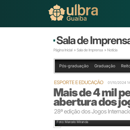
Sala de Imprens
Página Inicial
»
Sala de Imprensa
» Notícia
Pós-graduação
Graduação
Reit
ESPORTE E EDUCAÇÃO
01/10/2024 
Mais de 4 mil 
abertura dos jo
28ª edição dos Jogos Internacio
28ª edição dos Jogos Internacionais Luteranos loto
Foto: Marcelo Miranda