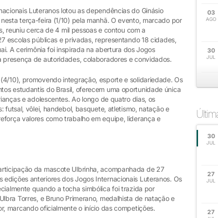
nacionais Luteranos lotou as dependências do Ginásio
03
nesta terça-feira (1/10) pela manhã. O evento, marcado por
AGO
es, reuniu cerca de 4 mil pessoas e contou com a
27 escolas públicas e privadas, representando 18 cidades,
uai. A cerimônia foi inspirada na abertura dos Jogos
30
JUL
a presença de autoridades, colaboradores e convidados.
(4/10), promovendo integração, esporte e solidariedade. Os
tos estudantis do Brasil, oferecem uma oportunidade única
rianças e adolescentes. Ao longo de quatro dias, os
 futsal, vôlei, handebol, basquete, atletismo, natação e
Últi
eforça valores como trabalho em equipe, liderança e
30
JUL
articipação da mascote Ulbrinha, acompanhada de 27
27
edições anteriores dos Jogos Internacionais Luteranos. Os
JUL
cialmente quando a tocha simbólica foi trazida por
Ulbra Torres, e Bruno Primerano, medalhista de natação e
r, marcando oficialmente o início das competições.
27