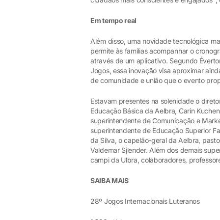
Em tempo real
Além disso, uma novidade tecnológica m
permite às famílias acompanhar o cronog
através de um aplicativo. Segundo Éverto
Jogos, essa inovação visa aproximar ainda
de comunidade e união que o evento prop
Estavam presentes na solenidade o direto
Educação Básica da Aelbra, Carin Kuchen
superintendente de Comunicação e Market
superintendente de Educação Superior Fabi
da Silva, o capelão-geral da Aelbra, past
Valdemar Sjlender. Além dos demais super
campi da Ulbra, colaboradores, professor
SAIBA MAIS
28º Jogos Internacionais Luteranos