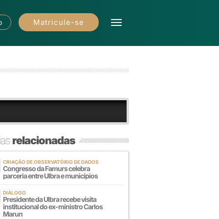
Matricule-se
o
ias
relacionadas
CRIAÇÃO DE OBSERVATÓRIO DE DADOS
Congresso da Famurs celebra
parceria entre Ulbra e municípios
DIÁLOGO
Presidente da Ulbra recebe visita
institucional do ex-ministro Carlos
Marun