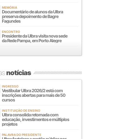
MEMÓRIA
Documentário de alunos da Ulbra
preserva depoimento de Bagre
Fagundes
ENCONTRO
Presidente da Ulbra visita nova sede
da Rede Pampa, em Porto Alegre
mas
notícias
INGRESSO
Vestibular Ulbra 2026/2 está com
inscrições abertas para mais de 50
cursos
INSTITUIÇÃO DE ENSINO
Ulbra consolida retomada com
educação, investimentos e múltiplos
projetos
PALAVRA DO PRESIDENTE
Ulbra fortalece a gestão pública por