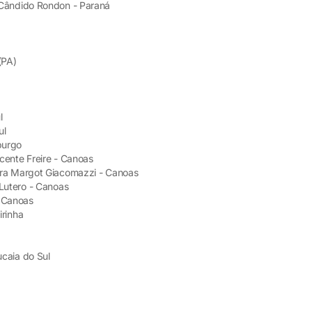
 Cândido Rondon - Paraná
(PA)
l
ul
burgo
cente Freire - Canoas
ora Margot Giacomazzi - Canoas
 Lutero - Canoas
- Canoas
irinha
caia do Sul