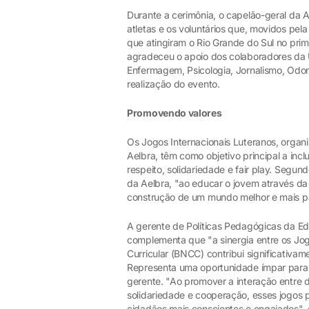
Durante a cerimônia, o capelão-geral da 
atletas e os voluntários que, movidos pela
que atingiram o Rio Grande do Sul no pri
agradeceu o apoio dos colaboradores da U
Enfermagem, Psicologia, Jornalismo, Odon
realização do evento.
Promovendo valores
Os Jogos Internacionais Luteranos, organ
Aelbra, têm como objetivo principal a inc
respeito, solidariedade e fair play. Seg
da Aelbra, "ao educar o jovem através da 
construção de um mundo melhor e mais pací
A gerente de Políticas Pedagógicas da Ed
complementa que "a sinergia entre os J
Curricular (BNCC) contribui significativa
Representa uma oportunidade ímpar para 
gerente. "Ao promover a interação entre di
solidariedade e cooperação, esses jogos 
cidadãos mais conscientes e engajados", d