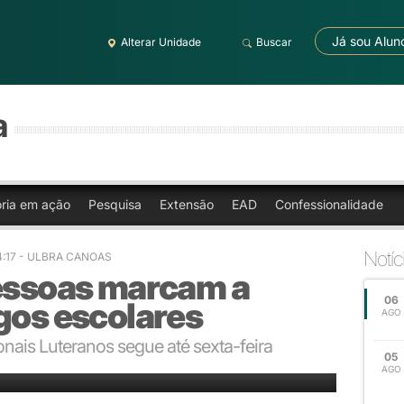
Já sou Alun
Alterar Unidade
Buscar
a
oria em ação
Pesquisa
Extensão
EAD
Confessionalidade
Notíc
14:17 - ULBRA CANOAS
pessoas marcam a
06
gos escolares
AGO
nais Luteranos segue até sexta-feira
05
u o Ginásio Principal da Ulbra em Canoas
AGO