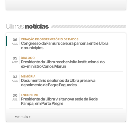
Últimas
notícias
06
CRIAÇÃO DE OBSERVATÓRIO DE DADOS
Congresso da Famurs celebra parceria entre Ulbra
AGO
e municípios
05
DIÁLOGO
Presidente da Ulbra recebe visita institucional do
AGO
ex-ministro Carlos Marun
03
MEMÓRIA
Documentário de alunos da Ulbra preserva
AGO
depoimento de Bagre Fagundes
30
ENCONTRO
Presidente da Ulbra visita nova sede da Rede
JUL
Pampa, em Porto Alegre
ver mais »