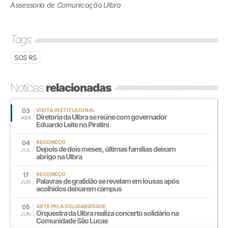
Assessoria de Comunicação Ulbra
Tags
SOS RS
Notícias
relacionadas
03
VISITA INSTITUCIONAL
Diretoria da Ulbra se reúne com governador
ABR
Eduardo Leite no Piratini
04
RECOMEÇO
Depois de dois meses, últimas famílias deixam
JUL
abrigo na Ulbra
17
RECOMEÇO
Palavras de gratidão se revelam em lousas após
JUN
acolhidos deixarem campus
05
ARTE PELA SOLIDARIEDADE
Orquestra da Ulbra realiza concerto solidário na
JUN
Comunidade São Lucas