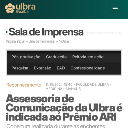
Alterar Unidade
Sala de Imprensa
Buscar
Página Inicial
»
Sala de Imprensa
» Notícia
Já sou Aluno
Matricule-se
Pós-graduação
Graduação
Reitoria em ação
Pesquisa
Extensão
EAD
Confessionalidade
Educação Básica
Graduação
Pós-graduação
Reconhecimento
11/10/2024 18:40
- FACULDADE ULBRA -
MEDICINA - MANAUS
Educação a Distância
Assessoria de
Pesquisa
Comunicação da Ulbra é
Extensão
Infraestrutura e Serviços
indicada ao Prêmio ARI
Inovação
Cobertura realizada durante as enchentes
Sobre a ULBRA