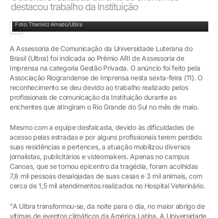
destacou trabalho da Instituição
Campus Canoas abrigou mais de 7,8 mil desabrigados pelas enchentes
Foto: Thamiriz Amado/Ulbra
A Assessoria de Comunicação da Universidade Luterana do
Brasil (Ulbra) foi indicada ao Prêmio ARI de Assessoria de
Imprensa na categoria Gestão Privada. O anúncio foi feito pela
Associação Riograndense de Imprensa nesta sexta-feira (11). O
reconhecimento se deu devido ao trabalho realizado pelos
profissionais de comunicação da Instituição durante as
enchentes que atingiram o Rio Grande do Sul no mês de maio.
Mesmo com a equipe desfalcada, devido às dificuldades de
acesso pelas estradas e por alguns profissionais terem perdido
suas residências e pertences, a atuação mobilizou diversos
jornalistas, publicitários e videomakers. Apenas no campus
Canoas, que se tornou epicentro da tragédia, foram acolhidas
7,8 mil pessoas desalojadas de suas casas e 3 mil animais, com
cerca de 1,5 mil atendimentos realizados no Hospital Veterinário.
"A Ulbra transformou-se, da noite para o dia, no maior abrigo de
vítimas de eventos climáticos da América Latina. A Universidade