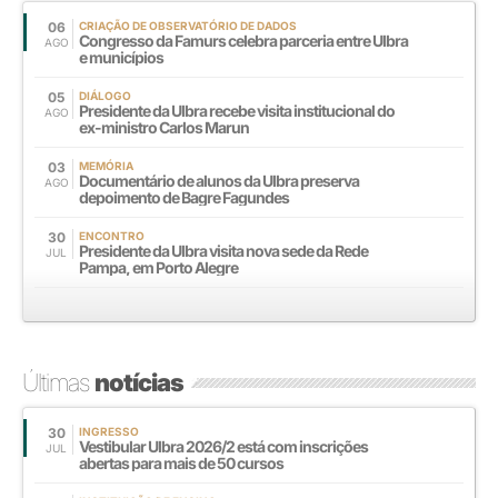
06
CRIAÇÃO DE OBSERVATÓRIO DE DADOS
Congresso da Famurs celebra parceria entre Ulbra
AGO
e municípios
05
DIÁLOGO
Presidente da Ulbra recebe visita institucional do
AGO
ex-ministro Carlos Marun
03
MEMÓRIA
Documentário de alunos da Ulbra preserva
AGO
depoimento de Bagre Fagundes
30
ENCONTRO
Presidente da Ulbra visita nova sede da Rede
JUL
Pampa, em Porto Alegre
Últimas
notícias
30
INGRESSO
Vestibular Ulbra 2026/2 está com inscrições
JUL
abertas para mais de 50 cursos