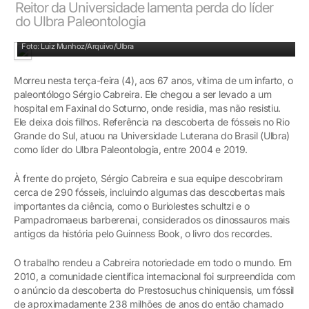
Reitor da Universidade lamenta perda do líder
do Ulbra Paleontologia
Foto: Luiz Munhoz/Arquivo/Ulbra
Morreu nesta terça-feira (4), aos 67 anos, vítima de um infarto, o
paleontólogo Sérgio Cabreira. Ele chegou a ser levado a um
hospital em Faxinal do Soturno, onde residia, mas não resistiu.
Ele deixa dois filhos. Referência na descoberta de fósseis no Rio
Grande do Sul, atuou na Universidade Luterana do Brasil (Ulbra)
como líder do Ulbra Paleontologia, entre 2004 e 2019.
À frente do projeto, Sérgio Cabreira e sua equipe descobriram
cerca de 290 fósseis, incluindo algumas das descobertas mais
importantes da ciência, como o Buriolestes schultzi e o
Pampadromaeus barberenai, considerados os dinossauros mais
antigos da história pelo Guinness Book, o livro dos recordes.
O trabalho rendeu a Cabreira notoriedade em todo o mundo. Em
2010, a comunidade científica internacional foi surpreendida com
o anúncio da descoberta do Prestosuchus chiniquensis, um fóssil
de aproximadamente 238 milhões de anos do então chamado