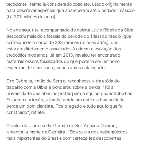
tecodonte, termo já considerado obsoleto, usado originalmente
para descrever espécies que apareceram até o período Triássico
(há 201 milhões de anos).
No ano seguinte, acompanhado do colega Lúcio Ribeiro da Silva,
descobriu mais dois fósseis do período do Triássico Médio (que
corresponde a cerca de 238 milhões de anos atrás), que
estariam diretamente associados à origem e evolução dos
crocodilos modernos. Já em 2013, revelou ter encontrado
materiais ósseos fossilizados do que poderia ser um novo
espécime de dinossauro, nunca antes catalogado.
Ciro Cabreira, irmão de Sérgio, reconheceu a trajetória do
trabalho com a Ulbra e ponderou sobre a perda. "Foi a
universidade que abriu as portas para a equipe poder trabalhar.
Eu perco um irmão, a família perde um ente e a humanidade
perde um bom cientista. Fica o legado e tudo aquilo que foi
construído", reflete.
O reitor da Ulbra no Rio Grande do Sul, Adriano Chiarani,
lamentou a morte de Cabreira. "Ele era um dos paleontólogos
mais importantes do Brasil e com certeza fez descobertas