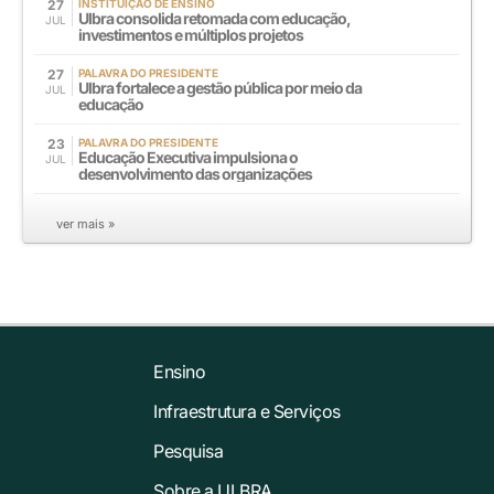
27
INSTITUIÇÃO DE ENSINO
Ulbra consolida retomada com educação,
JUL
investimentos e múltiplos projetos
27
PALAVRA DO PRESIDENTE
Ulbra fortalece a gestão pública por meio da
JUL
educação
23
PALAVRA DO PRESIDENTE
Educação Executiva impulsiona o
JUL
desenvolvimento das organizações
ver mais »
Ensino
Infraestrutura e Serviços
Pesquisa
Sobre a ULBRA