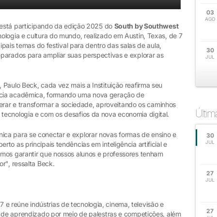
03
AGO
) está participando da edição 2025 do
South by Southwest
nologia e cultura do mundo, realizado em Austin, Texas, de 7
cipais temas do festival para dentro das salas de aula,
30
parados para ampliar suas perspectivas e explorar as
JUL
 Paulo Beck, cada vez mais a Instituição reafirma seu
cia acadêmica, formando uma nova geração de
iderar e transformar a sociedade, aproveitando os caminhos
Últi
tecnologia e com os desafios da nova economia digital.
ca para se conectar e explorar novas formas de ensino e
30
JUL
o as principais tendências em inteligência artificial e
emos garantir que nossos alunos e professores tenham
r", ressalta Beck.
27
JUL
 reúne indústrias de tecnologia, cinema, televisão e
27
e de aprendizado por meio de palestras e competições, além