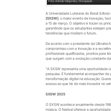
Foto: Astrida Valigorsky / Divulgação
A Universidade Luterana do Brasil (Ulbra
(SXSW)
, o maior evento de inovação, tec
a 15 de março. O objetivo é trazer os prin
garantindo que os estudantes estejam pre
tendências que moldam o futuro.
De acordo com o presidente da Ulbratech,
compromisso com a inovação e a excelên
profissionais qualificados, prontos para l
que surgem com a evolução constante da 
"A SXSW representa uma oportunidade úni
pesquisa. É fundamental acompanhar de pert
transformação digital na educação. Quer
acesso ao que há de mais inovador no seto
SXSW 2025
O SXSW acontece anualmente desde 1987 e
música. O festival oferece a oportunidad