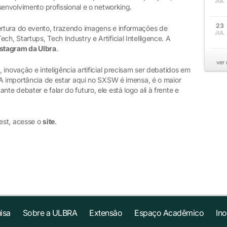
JUL
senvolvimento profissional e o networking.
23
rtura do evento, trazendo imagens e informações de
JUL
, Startups, Tech Industry e Artificial Intelligence. A
stagram da Ulbra
.
ver
inovação e inteligência artificial precisam ser debatidos em
 A importância de estar aqui no SXSW é imensa, é o maior
e debater e falar do futuro, ele está logo ali à frente e
est, acesse o
site
.
isa
Sobre a ULBRA
Extensão
Espaço Acadêmico
In