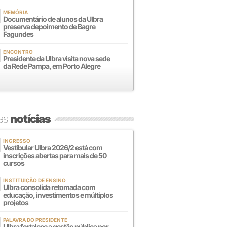
MEMÓRIA
Documentário de alunos da Ulbra
preserva depoimento de Bagre
Fagundes
ENCONTRO
Presidente da Ulbra visita nova sede
da Rede Pampa, em Porto Alegre
mas
notícias
INGRESSO
Vestibular Ulbra 2026/2 está com
inscrições abertas para mais de 50
cursos
INSTITUIÇÃO DE ENSINO
Ulbra consolida retomada com
educação, investimentos e múltiplos
projetos
PALAVRA DO PRESIDENTE
Ulbra fortalece a gestão pública por