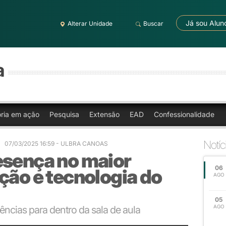
Já sou Alun
Alterar Unidade
Buscar
a
oria em ação
Pesquisa
Extensão
EAD
Confessionalidade
Notíc
07/03/2025 16:59 - ULBRA CANOAS
esença no maior
06
ção e tecnologia do
AGO
05
AGO
dências para dentro da sala de aula
a sala de aula