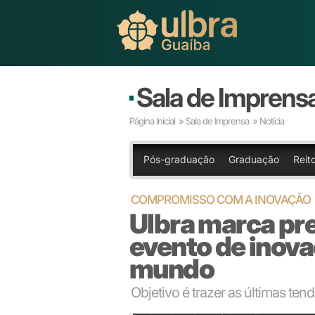
Sala de Imprens
Página Inicial
»
Sala de Imprensa
» Notícia
Pós-graduação
Graduação
Reit
COMPROMISSO COM A INOVAÇÃO
Ulbra marca pr
evento de inova
mundo
Objetivo é trazer as últimas ten
Objetivo é trazer as últimas tendências para dentro d