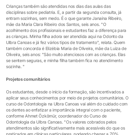
Crianças também são atendidas nos dias das aulas das
disciplinas sobre pediatria. E, a partir da segunda consulta, já
entram sozinhas, sem medo. É o que garante Janaína Ribeiro,
mãe da Maria Clara Ribeiro dos Santos, seis anos. "O
acolhimento dos profissionais e estudantes faz a diferença para
as crianças. Minha filha adora ser atendida aqui na Odonto da
Ulbra Canoas e já fez vários tipos de tratamento", relata. Quem
também concorda é Elizébia Maria de Oliveira, mãe da Luiza de
Oliveira, seis anos: "São muito atenciosos com as crianças. Elas
se sentem seguras, e minha filha também fica no atendimento
sozinha. "
Projetos comunitários
Os estudantes, desde o início da formação, são incentivados a
aplicar seus conhecimentos por meio de projetos comunitários. O
curso de Odontologia na Ulbra Canoas vai além do cuidado com
os dentes ao enfatizar a importância integral com o paciente,
conforme Ahmet Özkömür, coordenador do Curso de
Odontologia da Ulbra Canoas. "Os valores cobrados pelos
atendimentos são significativamente mais acessíveis do que os
praticados em clínicas particulares, podendo chegar a 70%