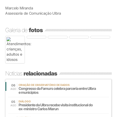
Marcelo Miranda
Assessoria de Comunicação Ulbra
Galeria de
fotos
Notícias
relacionadas
06
CRIAÇÃO DE OBSERVATÓRIO DE DADOS
Congresso da Famurs celebra parceria entre Ulbra
AGO
e municípios
05
DIÁLOGO
Presidente da Ulbra recebe visita institucional do
AGO
ex-ministro Carlos Marun