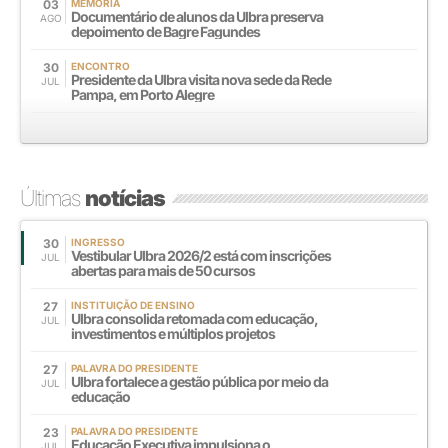
03
MEMÓRIA
Documentário de alunos da Ulbra preserva
AGO
depoimento de Bagre Fagundes
30
ENCONTRO
Presidente da Ulbra visita nova sede da Rede
JUL
Pampa, em Porto Alegre
Últimas
notícias
30
INGRESSO
Vestibular Ulbra 2026/2 está com inscrições
JUL
abertas para mais de 50 cursos
27
INSTITUIÇÃO DE ENSINO
Ulbra consolida retomada com educação,
JUL
investimentos e múltiplos projetos
27
PALAVRA DO PRESIDENTE
Ulbra fortalece a gestão pública por meio da
JUL
educação
23
PALAVRA DO PRESIDENTE
Educação Executiva impulsiona o
JUL