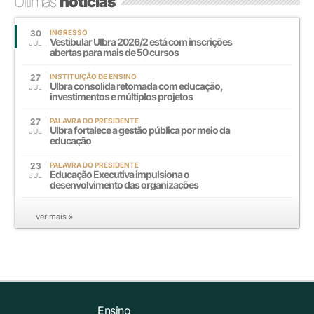
Últimas
notícias
30
INGRESSO
Vestibular Ulbra 2026/2 está com inscrições
JUL
abertas para mais de 50 cursos
27
INSTITUIÇÃO DE ENSINO
Ulbra consolida retomada com educação,
JUL
investimentos e múltiplos projetos
27
PALAVRA DO PRESIDENTE
Ulbra fortalece a gestão pública por meio da
JUL
educação
23
PALAVRA DO PRESIDENTE
Educação Executiva impulsiona o
JUL
desenvolvimento das organizações
ver mais »
Ensino