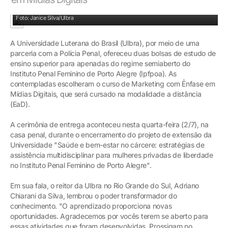
Selecionadas (com os kits nas mãos) receberam as bolsas em cerimônia
Foto: Janice Silva/Ulbra
A Universidade Luterana do Brasil (Ulbra), por meio de uma
parceria com a Polícia Penal, ofereceu duas bolsas de estudo de
ensino superior para apenadas do regime semiaberto do
Instituto Penal Feminino de Porto Alegre (Ipfpoa). As
contempladas escolheram o curso de Marketing com Ênfase em
Mídias Digitais, que será cursado na modalidade a distância
(EaD).
A cerimônia de entrega aconteceu nesta quarta-feira (2/7), na
casa penal, durante o encerramento do projeto de extensão da
Universidade "Saúde e bem-estar no cárcere: estratégias de
assistência multidisciplinar para mulheres privadas de liberdade
no Instituto Penal Feminino de Porto Alegre".
Em sua fala, o reitor da Ulbra no Rio Grande do Sul, Adriano
Chiarani da Silva, lembrou o poder transformador do
conhecimento. "O aprendizado proporciona novas
oportunidades. Agradecemos por vocês terem se aberto para
essas atividades que foram desenvolvidas. Prossigam no