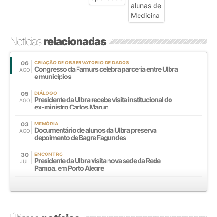
Notícias
relacionadas
06
CRIAÇÃO DE OBSERVATÓRIO DE DADOS
Congresso da Famurs celebra parceria entre Ulbra
AGO
e municípios
05
DIÁLOGO
Presidente da Ulbra recebe visita institucional do
AGO
ex-ministro Carlos Marun
03
MEMÓRIA
Documentário de alunos da Ulbra preserva
AGO
depoimento de Bagre Fagundes
30
ENCONTRO
Presidente da Ulbra visita nova sede da Rede
JUL
Pampa, em Porto Alegre