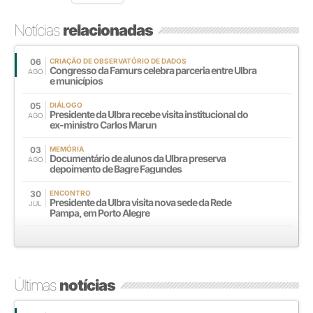
Notícias
relacionadas
06
CRIAÇÃO DE OBSERVATÓRIO DE DADOS
Congresso da Famurs celebra parceria entre Ulbra
AGO
e municípios
05
DIÁLOGO
Presidente da Ulbra recebe visita institucional do
AGO
ex-ministro Carlos Marun
03
MEMÓRIA
Documentário de alunos da Ulbra preserva
AGO
depoimento de Bagre Fagundes
30
ENCONTRO
Presidente da Ulbra visita nova sede da Rede
JUL
Pampa, em Porto Alegre
Últimas
notícias