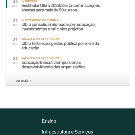
30
INGRESSO
Vestibular Ulbra 2026/2 está com inscrições
JUL
abertas para mais de 50 cursos
27
INSTITUIÇÃO DE ENSINO
Ulbra consolida retomada com educação,
JUL
investimentos e múltiplos projetos
27
PALAVRA DO PRESIDENTE
Ulbra fortalece a gestão pública por meio da
JUL
educação
23
PALAVRA DO PRESIDENTE
Educação Executiva impulsiona o
JUL
desenvolvimento das organizações
ver mais »
Ensino
Infraestrutura e Serviços