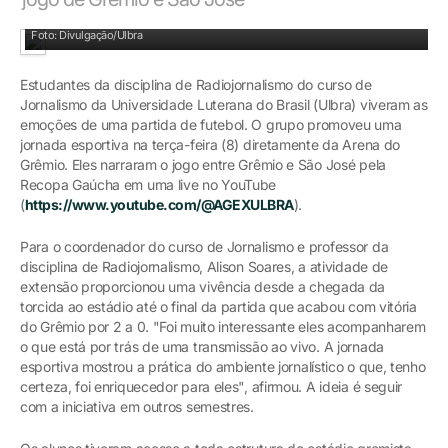
Estudantes e professor estiveram na Arena do Grêmio
Foto: Divulgação/Ulbra
Estudantes da disciplina de Radiojornalismo do curso de
Jornalismo da Universidade Luterana do Brasil (Ulbra) viveram as
emoções de uma partida de futebol. O grupo promoveu uma
jornada esportiva na terça-feira (8) diretamente da Arena do
Grêmio. Eles narraram o jogo entre Grêmio e São José pela
Recopa Gaúcha em uma live no YouTube
(
https://www.youtube.com/@AGEXULBRA
).
Para o coordenador do curso de Jornalismo e professor da
disciplina de Radiojornalismo, Alison Soares, a atividade de
extensão proporcionou uma vivência desde a chegada da
torcida ao estádio até o final da partida que acabou com vitória
do Grêmio por 2 a 0. "Foi muito interessante eles acompanharem
o que está por trás de uma transmissão ao vivo. A jornada
esportiva mostrou a prática do ambiente jornalístico o que, tenho
certeza, foi enriquecedor para eles", afirmou. A ideia é seguir
com a iniciativa em outros semestres.