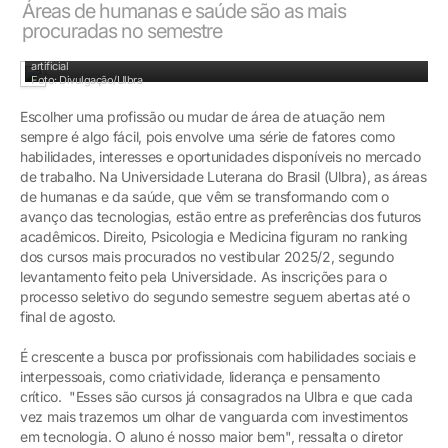
Áreas de humanas e saúde são as mais
procuradas no semestre
Aula Magna do Direito reuniu desembargadores para debater a inteligência
artificial
Foto: Divulgação/Ulbra
Escolher uma profissão ou mudar de área de atuação nem
sempre é algo fácil, pois envolve uma série de fatores como
habilidades, interesses e oportunidades disponíveis no mercado
de trabalho. Na Universidade Luterana do Brasil (Ulbra), as áreas
de humanas e da saúde, que vêm se transformando com o
avanço das tecnologias, estão entre as preferências dos futuros
acadêmicos. Direito, Psicologia e Medicina figuram no ranking
dos cursos mais procurados no vestibular 2025/2, segundo
levantamento feito pela Universidade. As inscrições para o
processo seletivo do segundo semestre seguem abertas até o
final de agosto.
É crescente a busca por profissionais com habilidades sociais e
interpessoais, como criatividade, liderança e pensamento
crítico. "Esses são cursos já consagrados na Ulbra e que cada
vez mais trazemos um olhar de vanguarda com investimentos
em tecnologia. O aluno é nosso maior bem", ressalta o diretor