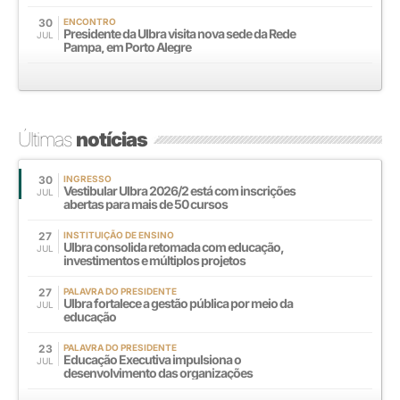
30
ENCONTRO
Presidente da Ulbra visita nova sede da Rede
JUL
Pampa, em Porto Alegre
Últimas
notícias
30
INGRESSO
Vestibular Ulbra 2026/2 está com inscrições
JUL
abertas para mais de 50 cursos
27
INSTITUIÇÃO DE ENSINO
Ulbra consolida retomada com educação,
JUL
investimentos e múltiplos projetos
27
PALAVRA DO PRESIDENTE
Ulbra fortalece a gestão pública por meio da
JUL
educação
23
PALAVRA DO PRESIDENTE
Educação Executiva impulsiona o
JUL
desenvolvimento das organizações