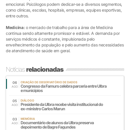
emocional. Psicólogos podem dedicar-se a diversos segmentos,
como clínicas, escolas, hospitais, empresas, equipes esportivas,
entre outros.
Medicina:
o mercado de trabalho para a área de Medicina
continua sendo altamente promissor e estável. A demanda por
serviços médicos é constante, impulsionada pelo
envelhecimento da população e pelo aumento das necessidades
de atendimento de saúde em geral.
Notícias
relacionadas
06
CRIAÇÃO DE OBSERVATÓRIO DE DADOS
Congresso da Famurs celebra parceria entre Ulbra
AGO
e municípios
05
DIÁLOGO
Presidente da Ulbra recebe visita institucional do
AGO
ex-ministro Carlos Marun
03
MEMÓRIA
Documentário de alunos da Ulbra preserva
AGO
depoimento de Bagre Fagundes