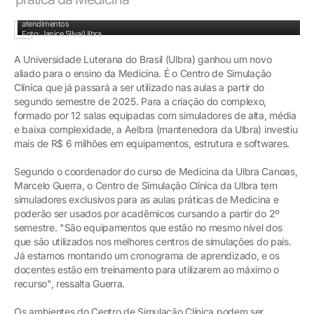
Salas de baixa, média e alta fidelidade podem ter diferentes cenários de
atendimentos
Foto: Janice SIlva/Ulbra
A Universidade Luterana do Brasil (Ulbra) ganhou um novo
aliado para o ensino da Medicina. É o Centro de Simulação
Clínica que já passará a ser utilizado nas aulas a partir do
segundo semestre de 2025. Para a criação do complexo,
formado por 12 salas equipadas com simuladores de alta, média
e baixa complexidade, a Aelbra (mantenedora da Ulbra) investiu
mais de R$ 6 milhões em equipamentos, estrutura e softwares.
Segundo o coordenador do curso de Medicina da Ulbra Canoas,
Marcelo Guerra, o Centro de Simulação Clínica da Ulbra tem
simuladores exclusivos para as aulas práticas de Medicina e
poderão ser usados por acadêmicos cursando a partir do 2º
semestre. "São equipamentos que estão no mesmo nível dos
que são utilizados nos melhores centros de simulações do país.
Já estamos montando um cronograma de aprendizado, e os
docentes estão em treinamento para utilizarem ao máximo o
recurso", ressalta Guerra.
Os ambientes do Centro de Simulação Clínica podem ser