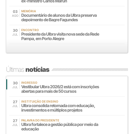
ex-ministro Carlos Marun
03
MEMÓRIA
Documentário de alunos da Ulbra preserva
AGO
depoimento de Bagre Fagundes
30
ENCONTRO
Presidente da Ulbra visita nova sede da Rede
JUL
Pampa, em Porto Alegre
Últimas
notícias
30
INGRESSO
Vestibular Ulbra 2026/2 está com inscrições
JUL
abertas para mais de 50 cursos
27
INSTITUIÇÃO DE ENSINO
Ulbra consolida retomada com educação,
JUL
investimentos e múltiplos projetos
27
PALAVRA DO PRESIDENTE
Ulbra fortalece a gestão pública por meio da
JUL
educação