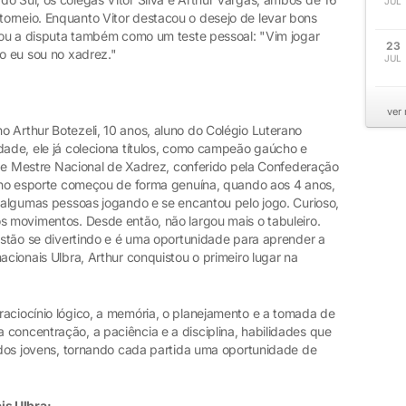
JUL
orneio. Enquanto Vitor destacou o desejo de levar bons
arou a disputa também como um teste pessoal: "Vim jogar
23
mo eu sou no xadrez."
JUL
ver
 Arthur Botezeli, 10 anos, aluno do Colégio Luterano
dade, ele já coleciona títulos, como campeão gaúcho e
lo de Mestre Nacional de Xadrez, conferido pela Confederação
ia no esporte começou de forma genuína, quando aos 4 anos,
u algumas pessoas jogando e se encantou pelo jogo. Curioso,
s movimentos. Desde então, não largou mais o tabuleiro.
 estão se divertindo e é uma oportunidade para aprender a
acionais Ulbra, Arthur conquistou o primeiro lugar na
raciocínio lógico, a memória, o planejamento e a tomada de
concentração, a paciência e a disciplina, habilidades que
a dos jovens, tornando cada partida uma oportunidade de
is Ulbra: