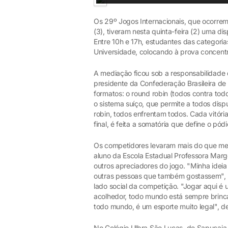
Os 29º Jogos Internacionais, que ocorre
(3), tiveram nesta quinta-feira (2) uma d
Entre 10h e 17h, estudantes das categorias
Universidade, colocando à prova concentra
A mediação ficou sob a responsabilidade do
presidente da Confederação Brasileira de 
formatos: o round robin (todos contra to
o sistema suíço, que permite a todos disp
robin, todos enfrentam todos. Cada vitór
final, é feita a somatória que define o pó
Os competidores levaram mais do que meda
aluno da Escola Estadual Professora Mar
outros apreciadores do jogo. "Minha idei
outras pessoas que também gostassem", co
lado social da competição. "Jogar aqui é
acolhedor, todo mundo está sempre brinc
todo mundo, é um esporte muito legal", d
No Colégio Ulbra São Lucas, de Sapucaia d