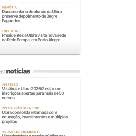
MEMÓRIA
Documentário de alunos da Ulbra
preserva depoimento de Bagre
Fagundes
ENCONTRO
Presidente da Ulbra visita nova sede
da Rede Pampa, em Porto Alegre
mas
notícias
INGRESSO
Vestibular Ulbra 2026/2 está com
inscrições abertas para mais de 50
cursos
INSTITUIÇÃO DE ENSINO
Ulbra consolida retomada com
educação, investimentos e múltiplos
projetos
PALAVRA DO PRESIDENTE
Ulbra fortalece a gestão pública por