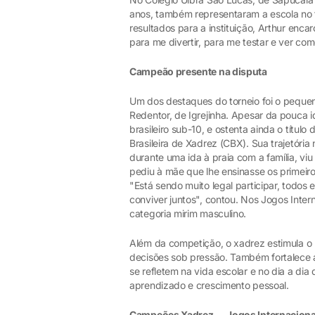
anos, também representaram a escola no t
resultados para a instituição, Arthur enc
para me divertir, para me testar e ver co
Campeão presente na disputa
Um dos destaques do torneio foi o pequeno
Redentor, de Igrejinha. Apesar da pouca i
brasileiro sub-10, e ostenta ainda o títu
Brasileira de Xadrez (CBX). Sua trajetór
durante uma ida à praia com a família, vi
pediu à mãe que lhe ensinasse os primeiro
"Está sendo muito legal participar, todos
conviver juntos", contou. Nos Jogos Intern
categoria mirim masculino.
Além da competição, o xadrez estimula o 
decisões sob pressão. Também fortalece a 
se refletem na vida escolar e no dia a di
aprendizado e crescimento pessoal.
Campeões Xadrez -- Jogos Internaciona