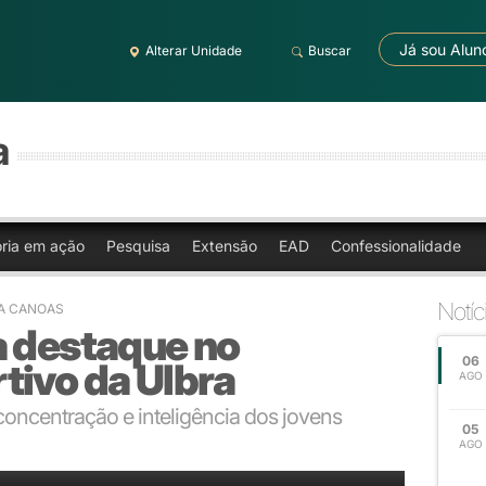
Já sou Alun
Alterar Unidade
Buscar
a
oria em ação
Pesquisa
Extensão
EAD
Confessionalidade
Notíc
RA CANOAS
a destaque no
06
tivo da Ulbra
AGO
oncentração e inteligência dos jovens
05
AGO
ocuparam o complexo esportivo da Ulbra para partidas de xadrez