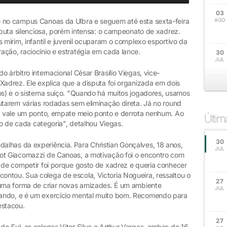
03
m no campus Canoas da Ulbra e seguem até esta sexta-feira
AGO
isputa silenciosa, porém intensa: o campeonato de xadrez.
 mirim, infantil e juvenil ocuparam o complexo esportivo da
ção, raciocínio e estratégia em cada lance.
30
JUL
 árbitro internacional César Brasilio Viegas, vice-
Xadrez. Ele explica que a disputa foi organizada em dois
dos) e o sistema suíço. "Quando há muitos jogadores, usamos
utarem várias rodadas sem eliminação direta. Já no round
ia vale um ponto, empate meio ponto e derrota nenhum. Ao
Últi
dio de cada categoria", detalhou Viegas.
30
lhas da experiência. Para Christian Gonçalves, 18 anos,
JUL
got Giacomazzi de Canoas, a motivação foi o encontro com
a de competir foi porque gosto de xadrez e queria conhecer
ntou. Sua colega de escola, Victoria Nogueira, ressaltou o
27
 uma forma de criar novas amizades. É um ambiente
JUL
ando, e é um exercício mental muito bom. Recomendo para
estacou.
27
o Sul, os colegas Vitor Silva e Arthur Vargas, ambos de 16