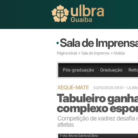
Sala de Imprens
Página Inicial
»
Sala de Imprensa
» Notícia
Pós-graduação
Graduação
Reit
XEQUE-MATE
03/10/2025 09:51 - ULB
Tabuleiro ganh
complexo espor
Competição de xadrez desafia c
atletas
Estudantes das categorias mirim, infantil e juvenil 
Foto: Bruna Santos/Ulbra