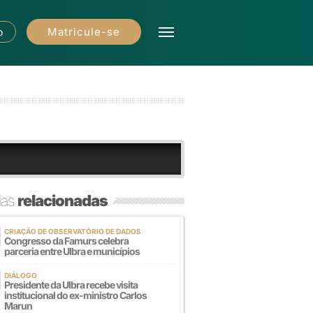
Matricule-se
o
ias
relacionadas
CRIAÇÃO DE OBSERVATÓRIO DE DADOS
Congresso da Famurs celebra
parceria entre Ulbra e municípios
DIÁLOGO
Presidente da Ulbra recebe visita
institucional do ex-ministro Carlos
Marun