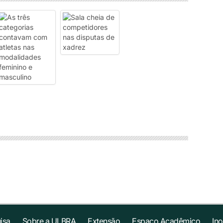
isa
Sobre a ULBRA
Extensão
Espaço Acadêmico
In