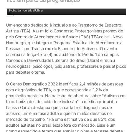
Especialistas abordaram temas relacionados à inclusão e ao cuidado no autismo
Foto: Janice Silva/Ulbra
Um encontro dedicado à inclusão e ao Transtorno de Espectro
Autista (TEA). Assim foi o Congresso Proteagonistas promovido
pelo Centro de Atendimento em Saúde (CAS) TEAcolhe - Novo
Hamburgo, que integra o Programa Estadual de Atendimento a
Pessoas com Transtorno do Espectro do Autismo. O evento
ocorreu na terça-feira (4) no auditório do Prédio 1 do campus
Canoas da Universidade Luterana do Brasil (Ulbra) e reuniu
neurologistas, psicólogos, psiquiatras, professores e pais atípicos
para debater o tema.
O Censo Demográfico 2022 identificou 2,4 milhões de pessoas
com diagnóstico de TEA, o que corresponde a 1,2% da
população brasileira. Na palestra de abertura sobre "Autismo em
foco: horizontes de cuidado e inclusão", a médica psiquiatra
Larissa Garcia destacou que, a cada três diagnósticos de
autismo, um é na fase adulta e que há muitos desafios no
mercado de trabalho. "Há uma estimativa de que 85% dos
adultos autistas no Brasil estão fora do mercado. Esse é um
grupo esquecido e temos que ampliar o olhar e ter esse debate