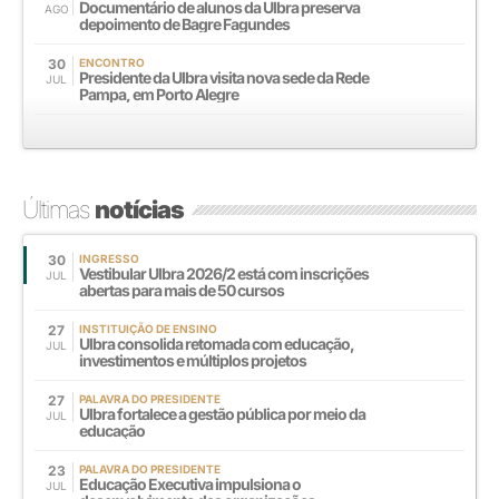
Documentário de alunos da Ulbra preserva
AGO
depoimento de Bagre Fagundes
30
ENCONTRO
Presidente da Ulbra visita nova sede da Rede
JUL
Pampa, em Porto Alegre
Últimas
notícias
30
INGRESSO
Vestibular Ulbra 2026/2 está com inscrições
JUL
abertas para mais de 50 cursos
27
INSTITUIÇÃO DE ENSINO
Ulbra consolida retomada com educação,
JUL
investimentos e múltiplos projetos
27
PALAVRA DO PRESIDENTE
Ulbra fortalece a gestão pública por meio da
JUL
educação
23
PALAVRA DO PRESIDENTE
Educação Executiva impulsiona o
JUL