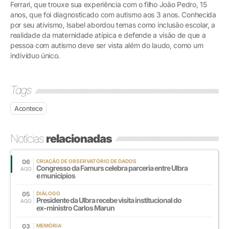
Ferrari, que trouxe sua experiência com o filho João Pedro, 15
anos, que foi diagnosticado com autismo aos 3 anos. Conhecida
por seu ativismo, Isabel abordou temas como inclusão escolar, a
realidade da maternidade atípica e defende a visão de que a
pessoa com autismo deve ser vista além do laudo, como um
indivíduo único.
Tags
Acontece
Notícias
relacionadas
06
CRIAÇÃO DE OBSERVATÓRIO DE DADOS
Congresso da Famurs celebra parceria entre Ulbra
AGO
e municípios
05
DIÁLOGO
Presidente da Ulbra recebe visita institucional do
AGO
ex-ministro Carlos Marun
03
MEMÓRIA