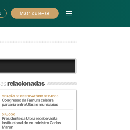
Matricule-se
o
ias
relacionadas
CRIAÇÃO DE OBSERVATÓRIO DE DADOS
Congresso da Famurs celebra
parceria entre Ulbra e municípios
DIÁLOGO
Presidente da Ulbra recebe visita
institucional do ex-ministro Carlos
Marun