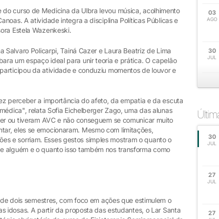
do curso de Medicina da Ulbra levou música, acolhimento
03
oas. A atividade integra a disciplina Políticas Públicas e
AGO
sora Estela Wazenkeski.
a Salvaro Policarpi, Tainá Cazer e Laura Beatriz de Lima
30
JUL
ra um espaço ideal para unir teoria e prática. O capelão
participou da atividade e conduziu momentos de louvor e
ez perceber a importância do afeto, da empatia e da escuta
médica", relata Sofia Eichelberger Zago, uma das alunas
Últi
imer ou tiveram AVC e não conseguem se comunicar muito
tar, eles se emocionaram. Mesmo com limitações,
30
s e sorriam. Esses gestos simples mostram o quanto o
JUL
de alguém e o quanto isso também nos transforma como
27
JUL
go de dois semestres, com foco em ações que estimulem o
s idosas. A partir da proposta das estudantes, o Lar Santa
27