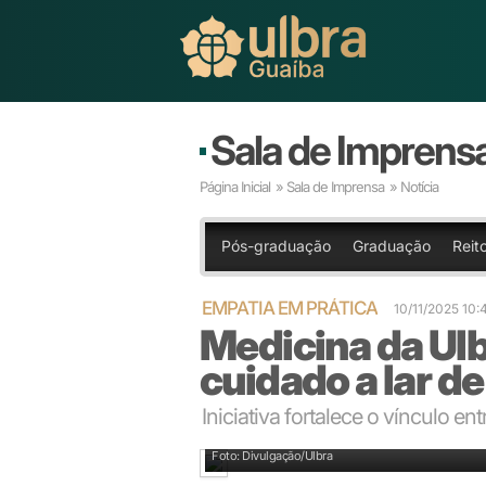
Sala de Imprens
Página Inicial
»
Sala de Imprensa
» Notícia
Pós-graduação
Graduação
Reit
EMPATIA EM PRÁTICA
10/11/2025 10
Medicina da Ulb
cuidado a lar d
Iniciativa fortalece o vínculo 
Alunas e pastoral da Ulbra levaram música, acolhime
Foto: Divulgação/Ulbra