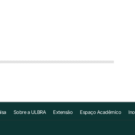
isa
Sobre a ULBRA
Extensão
Espaço Acadêmico
In