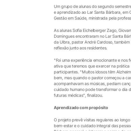
Um grupo de alunas do segundo semestre 
e aprendizado ao Lar Santa Bárbara, em Can
Gestão em Saúde, ministrada pela profes
As alunas Sofia Eichelberger Zago, Giovan
Domingues encontraram no Lar Santa Bárba
da Ulbra, pastor André Cardoso, também 
reflexão junto aos residentes.
"Foi uma experiência emocionante e nos f
ativa que teremos que exercer na prática 
participantes. "Muitos idosos têm Alzhe
bem, mas quando o pastor começou a can
acompanhavam as músicas, pediam cançõe
cuidado humano pode transformar o dia 
futuras médicas", finalizou.
Aprendizado com propósito
O projeto prevê visitas regulares ao lon
bem-estar e o cuidado integral das pessoa