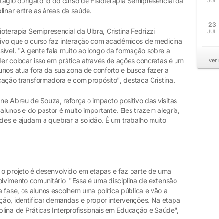
ágio obrigatório do curso de Fisioterapia Semipresencial da
JUL
plinar entre as áreas da saúde.
23
terapia Semipresencial da Ulbra, Cristina Fedrizzi
JUL
ivo que o curso faz interação com acadêmicos de medicina
ível. "A gente fala muito ao longo da formação sobre a
oder colocar isso em prática através de ações concretas é um
ver
unos atua fora da sua zona de conforto e busca fazer a
ucação transformadora e com propósito", destaca Cristina.
ne Abreu de Souza, reforça o impacto positivo das visitas
alunos e do pastor é muito importante. Eles trazem alegria,
ades e ajudam a quebrar a solidão. É um trabalho muito
 o projeto é desenvolvido em etapas e faz parte de uma
olvimento comunitário. "Essa é uma disciplina de extensão
 fase, os alunos escolhem uma política pública e vão a
ão, identificar demandas e propor intervenções. Na etapa
iplina de Práticas Interprofissionais em Educação e Saúde",