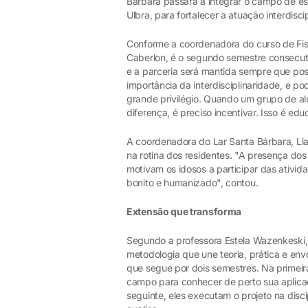
Bárbara passará a integrar o campo de est
Ulbra, para fortalecer a atuação interdisci
Conforme a coordenadora do curso de Fisio
Caberlon, é o segundo semestre consecut
e a parceria será mantida sempre que poss
importância da interdisciplinaridade, e p
grande privilégio. Quando um grupo de al
diferença, é preciso incentivar. Isso é ed
A coordenadora do Lar Santa Bárbara, Lia
na rotina dos residentes. "A presença dos 
motivam os idosos a participar das ativid
bonito e humanizado", contou.
Extensão que transforma
Segundo a professora Estela Wazenkeski,
metodologia que une teoria, prática e env
que segue por dois semestres. Na primeira
campo para conhecer de perto sua aplicaç
seguinte, eles executam o projeto na disc