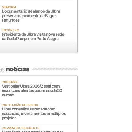
MEMÓRIA
Documentário de alunos da Ulbra
preserva depoimento de Bagre
Fagundes
ENCONTRO
Presidente da Ulbra visita nova sede
da Rede Pampa, em Porto Alegre
mas
notícias
INGRESSO
Vestibular Ulbra 2026/2 está com
inscrições abertas para mais de 50
cursos
INSTITUIÇÃO DE ENSINO
Ulbra consolida retomada com
educação, investimentos e múltiplos
projetos
PALAVRA DO PRESIDENTE
Ulbra fortalece a gestão pública por