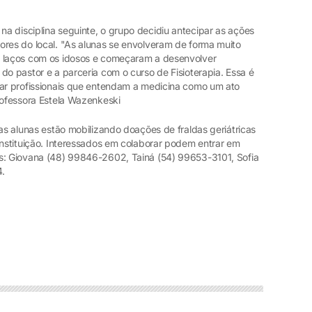
a disciplina seguinte, o grupo decidiu antecipar as ações
ores do local. "As alunas se envolveram de forma muito
m laços com os idosos e começaram a desenvolver
do pastor e a parceria com o curso de Fisioterapia. Essa é
mar profissionais que entendam a medicina como um ato
rofessora Estela Wazenkeski
 as alunas estão mobilizando doações de fraldas geriátricas
instituição. Interessados em colaborar podem entrar em
es: Giovana (48) 99846-2602, Tainá (54) 99653-3101, Sofia
4.