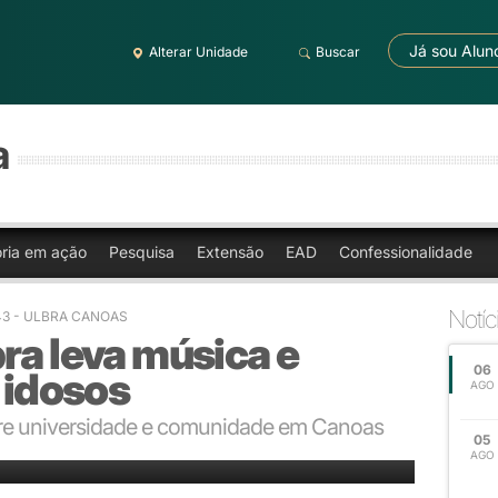
Já sou Alun
Alterar Unidade
Buscar
a
oria em ação
Pesquisa
Extensão
EAD
Confessionalidade
Notíc
:43 - ULBRA CANOAS
ra leva música e
06
e idosos
AGO
entre universidade e comunidade em Canoas
05
nto e aprendizado ao Lar Santa Bárbara
AGO