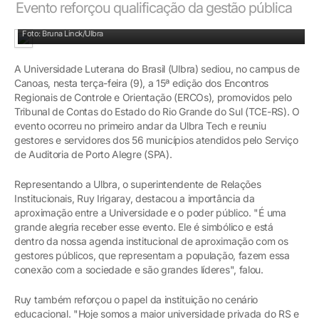
Evento reforçou qualificação da gestão pública
Gestores de 56 municípios gaúchos estiveram presentes na Ulbra.
Foto: Bruna Linck/Ulbra
A Universidade Luterana do Brasil (Ulbra) sediou, no campus de
Canoas, nesta terça-feira (9), a 15ª edição dos Encontros
Regionais de Controle e Orientação (ERCOs), promovidos pelo
Tribunal de Contas do Estado do Rio Grande do Sul (TCE-RS). O
evento ocorreu no primeiro andar da Ulbra Tech e reuniu
gestores e servidores dos 56 municípios atendidos pelo Serviço
de Auditoria de Porto Alegre (SPA).
Representando a Ulbra, o superintendente de Relações
Institucionais, Ruy Irigaray, destacou a importância da
aproximação entre a Universidade e o poder público. "É uma
grande alegria receber esse evento. Ele é simbólico e está
dentro da nossa agenda institucional de aproximação com os
gestores públicos, que representam a população, fazem essa
conexão com a sociedade e são grandes líderes", falou.
Ruy também reforçou o papel da instituição no cenário
educacional. "Hoje somos a maior universidade privada do RS e