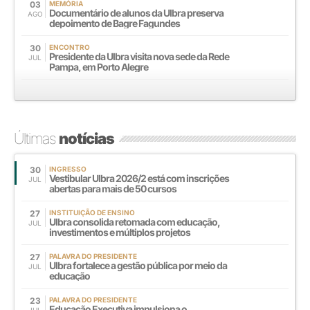
03
MEMÓRIA
Documentário de alunos da Ulbra preserva
AGO
depoimento de Bagre Fagundes
30
ENCONTRO
Presidente da Ulbra visita nova sede da Rede
JUL
Pampa, em Porto Alegre
Últimas
notícias
30
INGRESSO
Vestibular Ulbra 2026/2 está com inscrições
JUL
abertas para mais de 50 cursos
27
INSTITUIÇÃO DE ENSINO
Ulbra consolida retomada com educação,
JUL
investimentos e múltiplos projetos
27
PALAVRA DO PRESIDENTE
Ulbra fortalece a gestão pública por meio da
JUL
educação
23
PALAVRA DO PRESIDENTE
Educação Executiva impulsiona o