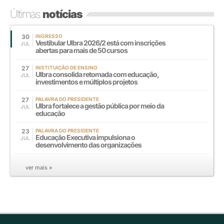
Últimas
notícias
30
INGRESSO
Vestibular Ulbra 2026/2 está com inscrições
JUL
abertas para mais de 50 cursos
27
INSTITUIÇÃO DE ENSINO
Ulbra consolida retomada com educação,
JUL
investimentos e múltiplos projetos
27
PALAVRA DO PRESIDENTE
Ulbra fortalece a gestão pública por meio da
JUL
educação
23
PALAVRA DO PRESIDENTE
Educação Executiva impulsiona o
JUL
desenvolvimento das organizações
ver mais »