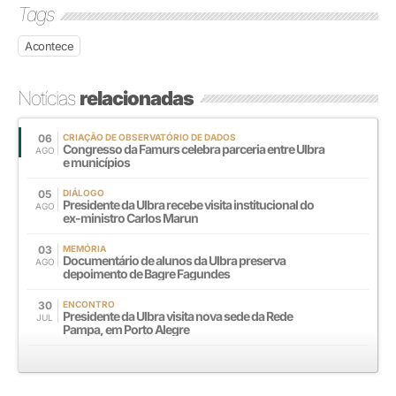
Tags
Acontece
Notícias
relacionadas
06
CRIAÇÃO DE OBSERVATÓRIO DE DADOS
Congresso da Famurs celebra parceria entre Ulbra
AGO
e municípios
05
DIÁLOGO
Presidente da Ulbra recebe visita institucional do
AGO
ex-ministro Carlos Marun
03
MEMÓRIA
Documentário de alunos da Ulbra preserva
AGO
depoimento de Bagre Fagundes
30
ENCONTRO
Presidente da Ulbra visita nova sede da Rede
JUL
Pampa, em Porto Alegre