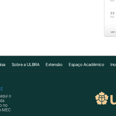
JUL
23
JUL
ver
isa
Sobre a ULBRA
Extensão
Espaço Acadêmico
In