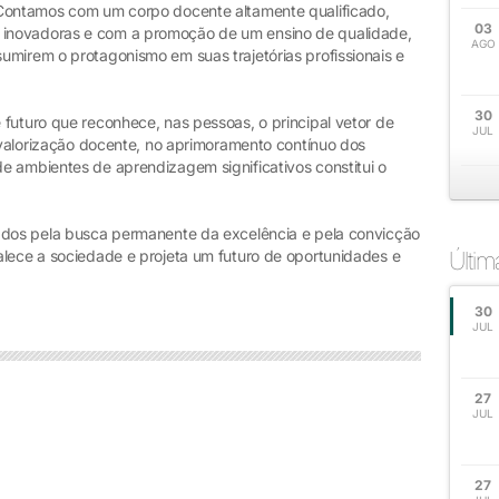
 Contamos com um corpo docente altamente qualificado,
03
inovadoras e com a promoção de um ensino de qualidade,
AGO
umirem o protagonismo em suas trajetórias profissionais e
30
futuro que reconhece, nas pessoas, o principal vetor de
JUL
a valorização docente, no aprimoramento contínuo dos
e ambientes de aprendizagem significativos constitui o
iados pela busca permanente da excelência e pela convicção
alece a sociedade e projeta um futuro de oportunidades e
Últi
30
JUL
27
JUL
27