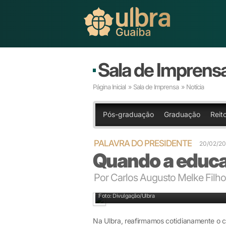
Sala de Imprens
Página Inicial
»
Sala de Imprensa
» Notícia
Pós-graduação
Graduação
Reit
PALAVRA DO PRESIDENTE
20/02/20
Quando a educa
Por Carlos Augusto Melke Filho 
Foto: Divulgação/Ulbra
Na Ulbra, reafirmamos cotidianamente o