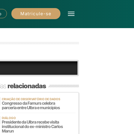
Matricule-se
o
ias
relacionadas
CRIAÇÃO DE OBSERVATÓRIO DE DADOS
Congresso da Famurs celebra
parceria entre Ulbra e municípios
DIÁLOGO
Presidente da Ulbra recebe visita
institucional do ex-ministro Carlos
Marun