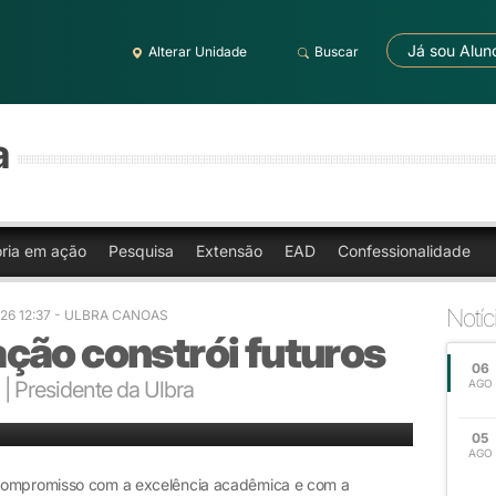
Já sou Alun
Alterar Unidade
Buscar
a
oria em ação
Pesquisa
Extensão
EAD
Confessionalidade
Notíc
26 12:37 - ULBRA CANOAS
ção constrói futuros
06
| Presidente da Ulbra
AGO
05
AGO
 compromisso com a excelência acadêmica e com a