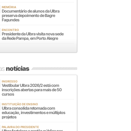
MEMÓRIA
Documentário de alunos da Ulbra
preserva depoimento de Bagre
Fagundes
ENCONTRO
Presidente da Ulbra visita nova sede
da Rede Pampa, em Porto Alegre
mas
notícias
INGRESSO
Vestibular Ulbra 2026/2 está com
inscrições abertas para mais de 50
cursos
INSTITUIÇÃO DE ENSINO
Ulbra consolida retomada com
educação, investimentos e múltiplos
projetos
PALAVRA DO PRESIDENTE
Ulbra fortalece a gestão pública por