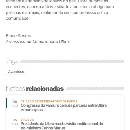
também ao trabalho desenvolvido pela Ulbra durante as
enchentes, quando a Universidade atuou como abrigo para
pessoas e animais, reafirmando seu compromisso com a
comunidade.
Bruna Santos
Assessoria de Comunicação Ulbra
Tags
Acontece
Notícias
relacionadas
06
CRIAÇÃO DE OBSERVATÓRIO DE DADOS
Congresso da Famurs celebra parceria entre Ulbra
AGO
e municípios
05
DIÁLOGO
Presidente da Ulbra recebe visita institucional do
AGO
ex-ministro Carlos Marun