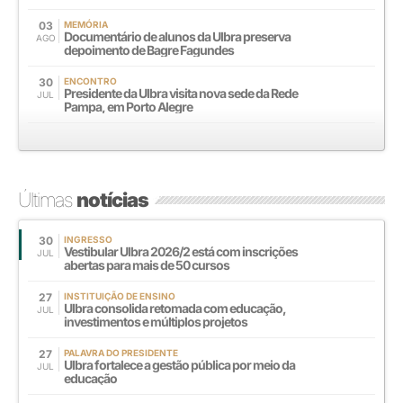
03
MEMÓRIA
Documentário de alunos da Ulbra preserva
AGO
depoimento de Bagre Fagundes
30
ENCONTRO
Presidente da Ulbra visita nova sede da Rede
JUL
Pampa, em Porto Alegre
Últimas
notícias
30
INGRESSO
Vestibular Ulbra 2026/2 está com inscrições
JUL
abertas para mais de 50 cursos
27
INSTITUIÇÃO DE ENSINO
Ulbra consolida retomada com educação,
JUL
investimentos e múltiplos projetos
27
PALAVRA DO PRESIDENTE
Ulbra fortalece a gestão pública por meio da
JUL
educação