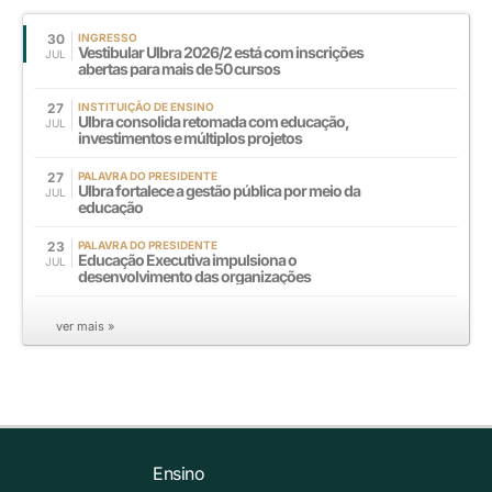
30
INGRESSO
Vestibular Ulbra 2026/2 está com inscrições
JUL
abertas para mais de 50 cursos
27
INSTITUIÇÃO DE ENSINO
Ulbra consolida retomada com educação,
JUL
investimentos e múltiplos projetos
27
PALAVRA DO PRESIDENTE
Ulbra fortalece a gestão pública por meio da
JUL
educação
23
PALAVRA DO PRESIDENTE
Educação Executiva impulsiona o
JUL
desenvolvimento das organizações
ver mais »
Ensino