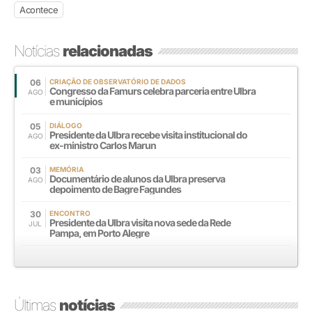
Acontece
Notícias
relacionadas
06
CRIAÇÃO DE OBSERVATÓRIO DE DADOS
Congresso da Famurs celebra parceria entre Ulbra
AGO
e municípios
05
DIÁLOGO
Presidente da Ulbra recebe visita institucional do
AGO
ex-ministro Carlos Marun
03
MEMÓRIA
Documentário de alunos da Ulbra preserva
AGO
depoimento de Bagre Fagundes
30
ENCONTRO
Presidente da Ulbra visita nova sede da Rede
JUL
Pampa, em Porto Alegre
Últimas
notícias