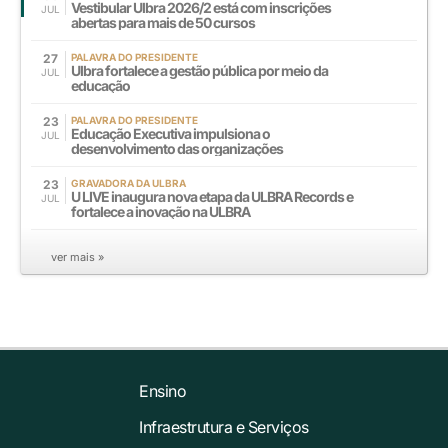
Vestibular Ulbra 2026/2 está com inscrições
JUL
abertas para mais de 50 cursos
27
PALAVRA DO PRESIDENTE
Ulbra fortalece a gestão pública por meio da
JUL
educação
23
PALAVRA DO PRESIDENTE
Educação Executiva impulsiona o
JUL
desenvolvimento das organizações
23
GRAVADORA DA ULBRA
U LIVE inaugura nova etapa da ULBRA Records e
JUL
fortalece a inovação na ULBRA
ver mais »
Ensino
Infraestrutura e Serviços