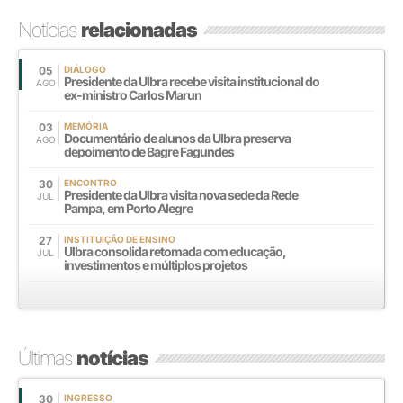
Notícias
relacionadas
05
DIÁLOGO
Presidente da Ulbra recebe visita institucional do
AGO
ex-ministro Carlos Marun
03
MEMÓRIA
Documentário de alunos da Ulbra preserva
AGO
depoimento de Bagre Fagundes
30
ENCONTRO
Presidente da Ulbra visita nova sede da Rede
JUL
Pampa, em Porto Alegre
27
INSTITUIÇÃO DE ENSINO
Ulbra consolida retomada com educação,
JUL
investimentos e múltiplos projetos
Últimas
notícias
30
INGRESSO