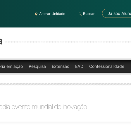
Já sou Alun
Alterar Unidade
Buscar
a
oria em ação
Pesquisa
Extensão
EAD
Confessionalidade
edia evento mundial de inovação