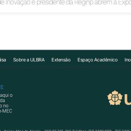
de Inovação e presidente da Reginp abrem a Exp
isa
Sobre a ULBRA
Extensão
Espaço Acadêmico
In