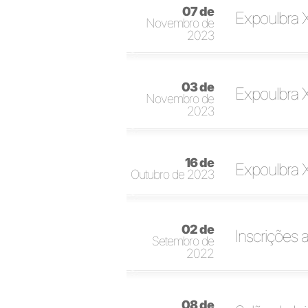
07 de
Expoulbra 
Novembro de
2023
03 de
Expoulbra 
Novembro de
2023
16 de
Expoulbra X
Outubro de 2023
02 de
Inscrições 
Setembro de
2022
08 de