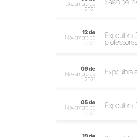
Salão de In
Dezembro de
2021
12 de
Expoulbra 
Novembro de
professore
2021
09 de
Expoulbra a
Novembro de
2021
05 de
Expoulbra 2
Novembro de
2021
19 de