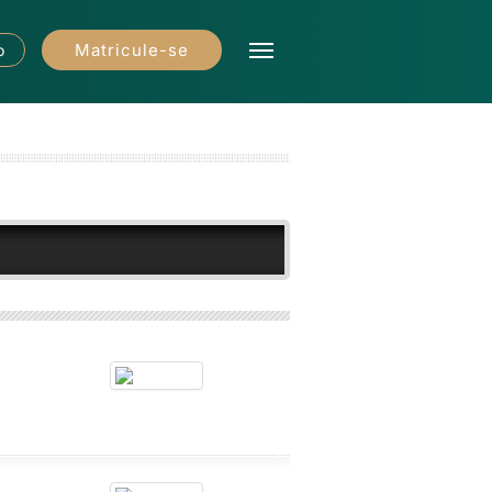
Matricule-se
o