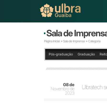
Sala de Imprens
Página Inicial
»
Sala de Imprensa
» Categoria
Pós-graduação
Graduação
Reit
08 de
Ulbratech s
Novembro de
2023