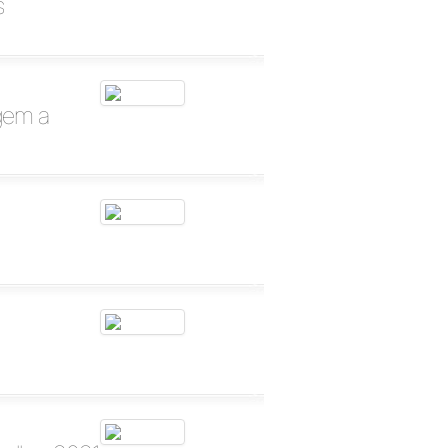
s
gem a