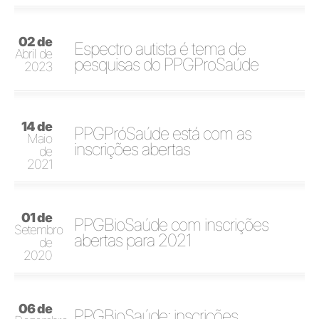
02 de
Espectro autista é tema de
Abril de
pesquisas do PPGProSaúde
2023
14 de
PPGPróSaúde está com as
Maio
inscrições abertas
de
2021
01 de
PPGBioSaúde com inscrições
Setembro
abertas para 2021
de
2020
06 de
PPGBioSaúde: inscrições