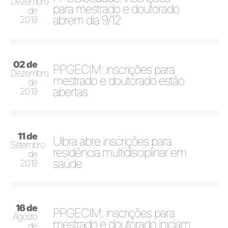
Dezembro
para mestrado e doutorado
de
abrem dia 9/12
2019
02 de
PPGECIM: inscrições para
Dezembro
mestrado e doutorado estão
de
abertas
2019
11 de
Ulbra abre inscrições para
Setembro
residência multidisciplinar em
de
saúde
2019
16 de
PPGECIM: inscrições para
Agosto
mestrado e doutorado iniciam
de