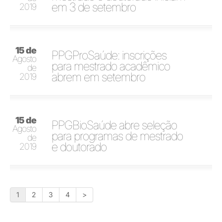
em 3 de setembro
2019
15 de
PPGProSaúde: inscrições
Agosto
para mestrado acadêmico
de
abrem em setembro
2019
15 de
PPGBioSaúde abre seleção
Agosto
para programas de mestrado
de
e doutorado
2019
1
2
3
4
>