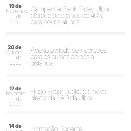
19 de
Campanha Black Friday Ulbra
Novembro
oferece descontos de 40%
de
para novos alunos
2020
20 de
Aberto período de inscrições
Outubro
para os cursos de pós a
de
distância
2020
17 de
Hugo Edgar Lüdke é o novo
Fevereiro
diretor da EAD da Ulbra
de
2020
14 de
Formação Docente
Fevereiro