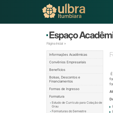
Espaço Acadêm
Página Inicial
»
F
Informações Acadêmicas
Convênios Empresariais
Benefícios
É 
Bolsas, Descontos e
fo
Financiamentos
fo
Formas de Ingresso
A
Formatura
D
Estudo de Currículo para Colação de
Grau
Formaturas do Semestre